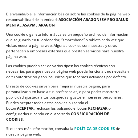
LEGALIDAD
Bienvenida/o a la información básica sobre las cookies de la página web
Política de privacidad
responsabilidad de la entidad:
ASOCIACIÓN ARAGONESA PRO SALUD
MENTAL ASAPME ARAGÓN
Compromiso de Protección de Datos
Una cookie o galleta informática es un pequeño archivo de información
Política de Cookies
que se guarda en tu ordenador, “smartphone” o tableta cada vez que
visitas nuestra página web. Algunas cookies son nuestras y otras
pertenecen a empresas externas que prestan servicios para nuestra
página web.
Las cookies pueden ser de varios tipos: las cookies técnicas son
CONTACTO
necesarias para que nuestra página web pueda funcionar, no necesitan
de tu autorización y son las únicas que tenemos activadas por defecto.
C/ Ciudadela s/n. Parque Delicias.
El resto de cookies sirven para mejorar nuestra página, para
50017 Zaragoza
personalizarla en base a tus preferencias, o para poder mostrarte
Teléfono:
976 532 499
publicidad ajustada a tus búsquedas, gustos e intereses personales.
Email:
asapme@asapme.org
Puedes aceptar todas estas cookies pulsando el
botón
ACEPTAR,
rechazarlas pulsando el botón
RECHAZAR
o
configurarlas clicando en el apartado
CONFIGURACIÓN DE
COOKIES
.
SIGUENOS EN
Si quieres más información, consulta la
POLÍTICA DE COOKIES
de
nuestra página web.