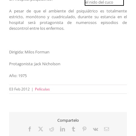
A pesar de que el ambiente del psiquiátrico es totalmente
estricto, monótono y cuadriculado, durante su estancia en el
hospital será protagonista de numerosos episodios de
descontrol entre los enfermos.
Dirigida: Milos Forman
Protagonista: Jack Nicholson
Año: 1975
03 Feb 2012
|
Películas
Compartelo
Facebook
X
Reddit
LinkedIn
Tumblr
Pinterest
Vk
Correo
electrónico