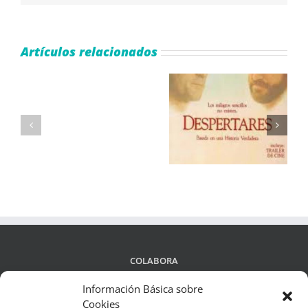
Artículos relacionados
Cómo
Jugar
Qué bello es vivir
Despertares
al
(Frank Capra)
Juego
Plinko
COLABORA
Información Básica sobre
Cookies