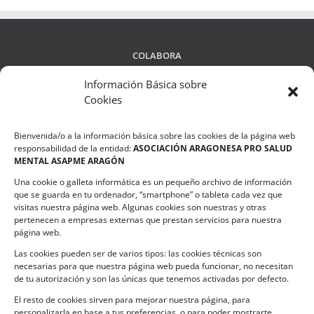
COLABORA
Información Básica sobre
Cookies
LEGALIDAD
Bienvenida/o a la información básica sobre las cookies de la página web
Política de privacidad
responsabilidad de la entidad:
ASOCIACIÓN ARAGONESA PRO SALUD
MENTAL ASAPME ARAGÓN
Compromiso de Protección de Datos
Una cookie o galleta informática es un pequeño archivo de información
Política de Cookies
que se guarda en tu ordenador, “smartphone” o tableta cada vez que
visitas nuestra página web. Algunas cookies son nuestras y otras
pertenecen a empresas externas que prestan servicios para nuestra
página web.
Las cookies pueden ser de varios tipos: las cookies técnicas son
CONTACTO
necesarias para que nuestra página web pueda funcionar, no necesitan
de tu autorización y son las únicas que tenemos activadas por defecto.
C/ Ciudadela s/n. Parque Delicias.
El resto de cookies sirven para mejorar nuestra página, para
50017 Zaragoza
personalizarla en base a tus preferencias, o para poder mostrarte