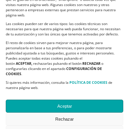
visitas nuestra página web. Algunas cookies son nuestras y otras
pertenecen a empresas externas que prestan servicios para nuestra
página web.
Las cookies pueden ser de varios tipos: las cookies técnicas son
CONTACTO
necesarias para que nuestra página web pueda funcionar, no necesitan
de tu autorización y son las únicas que tenemos activadas por defecto.
C/ Ciudadela s/n. Parque Delicias.
El resto de cookies sirven para mejorar nuestra página, para
50017 Zaragoza
personalizarla en base a tus preferencias, o para poder mostrarte
Teléfono:
976 532 499
publicidad ajustada a tus búsquedas, gustos e intereses personales.
Email:
asapme@asapme.org
Puedes aceptar todas estas cookies pulsando el
botón
ACEPTAR,
rechazarlas pulsando el botón
RECHAZAR
o
configurarlas clicando en el apartado
CONFIGURACIÓN DE
COOKIES
.
SIGUENOS EN
Si quieres más información, consulta la
POLÍTICA DE COOKIES
de
nuestra página web.
Aceptar
Rechazar