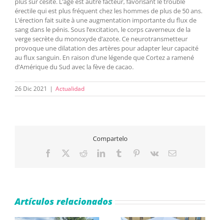
plus sur cesite. L’âge est autre facteur, favorisant le trouble
érectile qui est plus fréquent chez les hommes de plus de 50 ans.
L’érection fait suite à une augmentation importante du flux de
sang dans le pénis. Sous l’excitation, le corps caverneux de la
verge secrète du monoxyde d’azote. Ce neurotransmetteur
provoque une dilatation des artères pour adapter leur capacité
au flux sanguin. En raison d’une légende que Cortez a ramené
d’Amérique du Sud avec la fève de cacao.
26 Dic 2021
|
Actualidad
Compartelo
Facebook
X
Reddit
LinkedIn
Tumblr
Pinterest
Vk
Correo
electrónico
Artículos relacionados