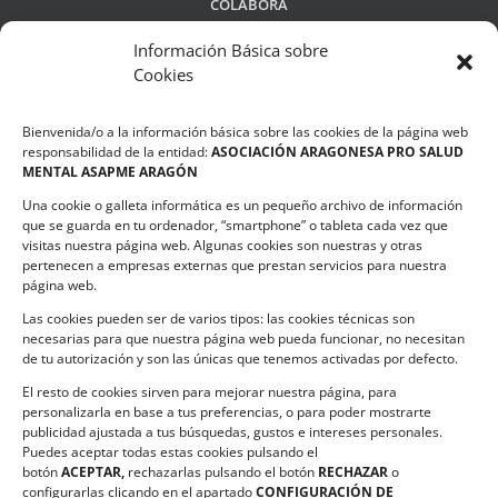
COLABORA
Información Básica sobre
Cookies
LEGALIDAD
Bienvenida/o a la información básica sobre las cookies de la página web
Política de privacidad
responsabilidad de la entidad:
ASOCIACIÓN ARAGONESA PRO SALUD
MENTAL ASAPME ARAGÓN
Compromiso de Protección de Datos
Una cookie o galleta informática es un pequeño archivo de información
Política de Cookies
que se guarda en tu ordenador, “smartphone” o tableta cada vez que
visitas nuestra página web. Algunas cookies son nuestras y otras
pertenecen a empresas externas que prestan servicios para nuestra
página web.
Las cookies pueden ser de varios tipos: las cookies técnicas son
CONTACTO
necesarias para que nuestra página web pueda funcionar, no necesitan
de tu autorización y son las únicas que tenemos activadas por defecto.
C/ Ciudadela s/n. Parque Delicias.
El resto de cookies sirven para mejorar nuestra página, para
50017 Zaragoza
personalizarla en base a tus preferencias, o para poder mostrarte
Teléfono:
976 532 499
publicidad ajustada a tus búsquedas, gustos e intereses personales.
Email:
asapme@asapme.org
Puedes aceptar todas estas cookies pulsando el
botón
ACEPTAR,
rechazarlas pulsando el botón
RECHAZAR
o
configurarlas clicando en el apartado
CONFIGURACIÓN DE