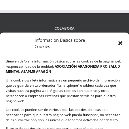
COLABORA
Información Básica sobre
Cookies
LEGALIDAD
Bienvenida/o a la información básica sobre las cookies de la página web
Política de privacidad
responsabilidad de la entidad:
ASOCIACIÓN ARAGONESA PRO SALUD
MENTAL ASAPME ARAGÓN
Compromiso de Protección de Datos
Una cookie o galleta informática es un pequeño archivo de información
Política de Cookies
que se guarda en tu ordenador, “smartphone” o tableta cada vez que
visitas nuestra página web. Algunas cookies son nuestras y otras
pertenecen a empresas externas que prestan servicios para nuestra
página web.
Las cookies pueden ser de varios tipos: las cookies técnicas son
CONTACTO
necesarias para que nuestra página web pueda funcionar, no necesitan
de tu autorización y son las únicas que tenemos activadas por defecto.
C/ Ciudadela s/n. Parque Delicias.
El resto de cookies sirven para mejorar nuestra página, para