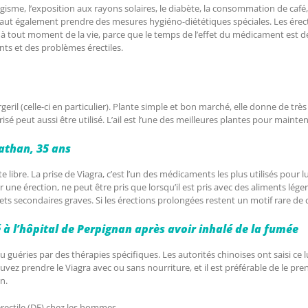
isme, l’exposition aux rayons solaires, le diabète, la consommation de café, l
 faut également prendre des mesures hygiéno-diététiques spéciales. Les érec
t à tout moment de la vie, parce que le temps de l’effet du médicament est 
ts et des problèmes érectiles.
eril (celle-ci en particulier). Plante simple et bon marché, elle donne de t
isé peut aussi être utilisé. L’ail est l’une des meilleures plantes pour maint
athan, 35 ans
ibre. La prise de Viagra, c’est l’un des médicaments les plus utilisés pour lu
r une érection, ne peut être pris que lorsqu’il est pris avec des aliments lé
fets secondaires graves. Si les érections prolongées restent un motif rare d
 à l’hôpital de Perpignan après avoir inhalé de la fumée
éries par des thérapies spécifiques. Les autorités chinoises ont saisi ce lun
vez prendre le Viagra avec ou sans nourriture, et il est préférable de le pre
n.
érectile (DE) chez les hommes.