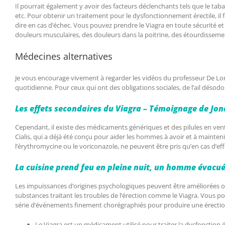
Il pourrait également y avoir des facteurs déclenchants tels que le tabag
etc. Pour obtenir un traitement pour le dysfonctionnement érectile, il
dire en cas d’échec. Vous pouvez prendre le Viagra en toute sécurité e
douleurs musculaires, des douleurs dans la poitrine, des étourdissemen
Médecines alternatives
Je vous encourage vivement à regarder les vidéos du professeur De Lorg
quotidienne. Pour ceux qui ont des obligations sociales, de l’ail désodor
Les effets secondaires du Viagra – Témoignage de Jon
Cependant, il existe des médicaments génériques et des pilules en vente l
Cialis, qui a déjà été conçu pour aider les hommes à avoir et à mainteni
l’érythromycine ou le voriconazole, ne peuvent être pris qu’en cas d’ef
La cuisine prend feu en pleine nuit, un homme évacué
Les impuissances d’origines psychologiques peuvent être améliorées ou gu
substances traitant les troubles de l’érection comme le Viagra. Vous pou
série d’événements finement chorégraphiés pour produire une érectio
Le Viagra est un médicament utilisé pour traiter la dysfonction 