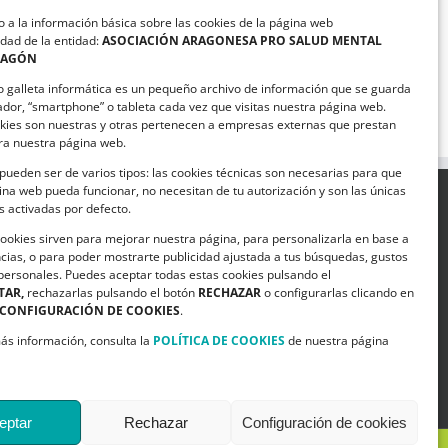
 a la información básica sobre las cookies de la página web
dad de la entidad:
ASOCIACIÓN ARAGONESA PRO SALUD MENTAL
RAGÓN
ASAPME Aragón y Magna
Automotive suscriben un
o galleta informática es un pequeño archivo de información que se guarda
convenio de colaboración
ador, “smartphone” o tableta cada vez que visitas nuestra página web.
kies son nuestras y otras pertenecen a empresas externas que prestan
ara nuestra página web.
pueden ser de varios tipos: las cookies técnicas son necesarias para que
na web pueda funcionar, no necesitan de tu autorización y son las únicas
 activadas por defecto.
SIGUENOS EN
cookies sirven para mejorar nuestra página, para personalizarla en base a
cias, o para poder mostrarte publicidad ajustada a tus búsquedas, gustos
licias.
 personales. Puedes aceptar todas estas cookies pulsando el
TAR,
rechazarlas pulsando el botón
RECHAZAR
o configurarlas clicando en
9
CONFIGURACIÓN DE COOKIES
.
.org
ás información, consulta la
POLÍTICA DE COOKIES
de nuestra página
eptar
Rechazar
Configuración de cookies