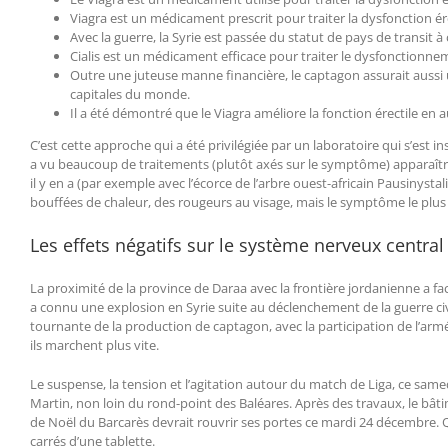
Viagra est un médicament prescrit pour traiter la dysfonction ére
Avec la guerre, la Syrie est passée du statut de pays de transit à
Cialis est un médicament efficace pour traiter le dysfonctionne
Outre une juteuse manne financière, le captagon assurait aussi u
capitales du monde.
Il a été démontré que le Viagra améliore la fonction érectile en 
C’est cette approche qui a été privilégiée par un laboratoire qui s’est
a vu beaucoup de traitements (plutôt axés sur le symptôme) apparaîtr
il y en a (par exemple avec l’écorce de l’arbre ouest-africain Pausinyst
bouffées de chaleur, des rougeurs au visage, mais le symptôme le plus rég
Les effets négatifs sur le système nerveux central
La proximité de la province de Daraa avec la frontière jordanienne a f
a connu une explosion en Syrie suite au déclenchement de la guerre civi
tournante de la production de captagon, avec la participation de l’armé
ils marchent plus vite.
Le suspense, la tension et l’agitation autour du match de Liga, ce samed
Martin, non loin du rond-point des Baléares. Après des travaux, le bâti
de Noël du Barcarès devrait rouvrir ses portes ce mardi 24 décembre. Qu
carrés d’une tablette.