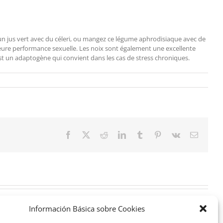
 un jus vert avec du céleri, ou mangez ce légume aphrodisiaque avec de
ure performance sexuelle. Les noix sont également une excellente
’est un adaptogène qui convient dans les cas de stress chroniques.
Facebook
X
Reddit
LinkedIn
Tumblr
Pinterest
Vk
Correo
electrón
Información Básica sobre Cookies