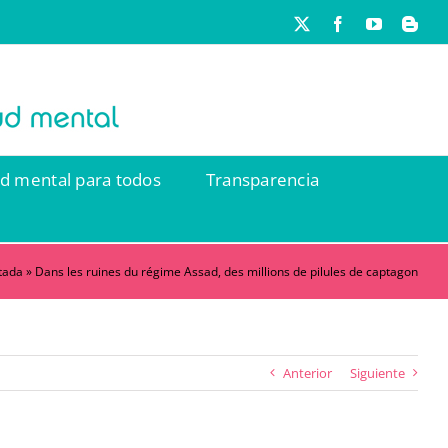
X
Facebook
YouTube
Blog
ud mental para todos
Transparencia
tada
»
Dans les ruines du régime Assad, des millions de pilules de captagon
Anterior
Siguiente