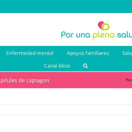
Enfermedad mental
Apoyos familiares
Sal
Canal ético
 pilules de captagon
Por