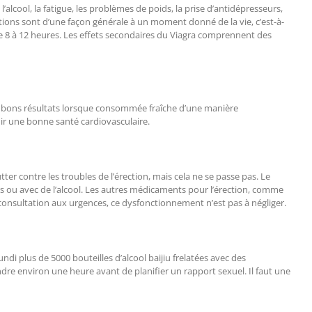
’alcool, la fatigue, les problèmes de poids, la prise d’antidépresseurs,
tions sont d’une façon générale à un moment donné de la vie, c’est-à-
de 8 à 12 heures. Les effets secondaires du Viagra comprennent des
rès bons résultats lorsque consommée fraîche d’une manière
enir une bonne santé cardiovasculaire.
tter contre les troubles de l’érection, mais cela ne se passe pas. Le
gers ou avec de l’alcool. Les autres médicaments pour l’érection, comme
e consultation aux urgences, ce dysfonctionnement n’est pas à négliger.
di plus de 5000 bouteilles d’alcool baijiu frelatées avec des
ndre environ une heure avant de planifier un rapport sexuel. Il faut une