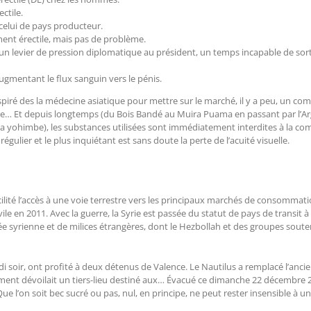
ctile.
 celui de pays producteur.
ment érectile, mais pas de problème.
n levier de pression diplomatique au président, un temps incapable de sortir
augmentant le flux sanguin vers le pénis.
 inspiré des la médecine asiatique pour mettre sur le marché, il y a peu, un
e… Et depuis longtemps (du Bois Bandé au Muira Puama en passant par l’Arg
alia yohimbe), les substances utilisées sont immédiatement interdites à la comm
ulier et le plus inquiétant est sans doute la perte de l’acuité visuelle.
acilité l’accès à une voie terrestre vers les principaux marchés de consomm
le en 2011. Avec la guerre, la Syrie est passée du statut de pays de transit 
e syrienne et de milices étrangères, dont le Hezbollah et des groupes soutenu
i soir, ont profité à deux détenus de Valence. Le Nautilus a remplacé l’ancienn
ment dévoilait un tiers-lieu destiné aux… Évacué ce dimanche 22 décembre 202
e l’on soit bec sucré ou pas, nul, en principe, ne peut rester insensible à 