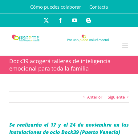
Saltar
Cómo puedes colaborar
Contacta
al
contenido
X
Facebook
YouTube
Blogger
Dock39 acogerá talleres de inteligencia
emocional para toda la familia
Anterior
Siguiente
Se realizarán el 17 y el 24 de noviembre en las
instalaciones de ocio Dock39 (Puerto Venecia)