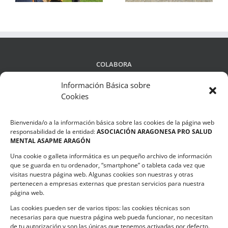
COLABORA
Información Básica sobre
Cookies
LEGALIDAD
Bienvenida/o a la información básica sobre las cookies de la página web
Política de privacidad
responsabilidad de la entidad:
ASOCIACIÓN ARAGONESA PRO SALUD
MENTAL ASAPME ARAGÓN
Compromiso de Protección de Datos
Una cookie o galleta informática es un pequeño archivo de información
Política de Cookies
que se guarda en tu ordenador, “smartphone” o tableta cada vez que
visitas nuestra página web. Algunas cookies son nuestras y otras
pertenecen a empresas externas que prestan servicios para nuestra
página web.
Las cookies pueden ser de varios tipos: las cookies técnicas son
CONTACTO
necesarias para que nuestra página web pueda funcionar, no necesitan
de tu autorización y son las únicas que tenemos activadas por defecto.