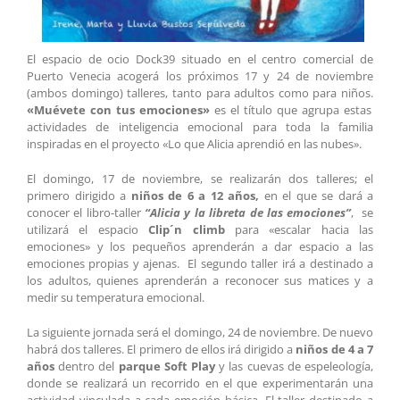
El espacio de ocio Dock39 situado en el centro comercial de
Puerto Venecia acogerá los próximos 17 y 24 de noviembre
(ambos domingo) talleres, tanto para adultos como para niños.
«Muévete con tus emociones»
es el título que agrupa estas
actividades de inteligencia emocional para toda la familia
i
nspiradas en el proyecto «Lo que Alicia aprendió en las nubes».
El domingo, 17 de noviembre, se realizarán dos talleres; el
primero dirigido a
niños de 6 a 12 años,
en el que se dará a
conocer el libro-taller
“Alicia y la libreta de las emociones”
, se
utilizará el espacio
Clip´n climb
para «escalar hacia las
emociones» y los pequeños aprenderán a dar espacio a las
emociones propias y ajenas. El segundo taller irá a destinado a
los adultos, quienes aprenderán a reconocer sus matices y a
medir su temperatura emocional.
La siguiente jornada será el domingo, 24 de noviembre. De nuevo
habrá dos talleres. El primero de ellos irá dirigido a
niños de 4 a 7
años
dentro del
parque Soft Play
y las cuevas de espeleología,
donde se realizará un recorrido en el que experimentarán una