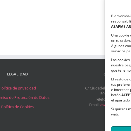
Entrevista
Bienvenida/o
al
responsabili
psicólogo
ASAPME A
Claude
Una cookie 
Steiner
en tu orden
a
(CIIEB)
Algunas coo
ión
(2013)
servicios p
Las cookies 
nuestra pági
que tenemos
LEGALIDAD
CONTACTO
El resto de 
tus preferen
Política de privacidad
C/ Ciudadela s/n. Parque De
e intereses
50017 Zaragoza
botón
ACEP
iso de Protección de Datos
Teléfono:
976 532 49
el apartado
Email:
asapme@asapme
Política de Cookies
Si quieres m
web.