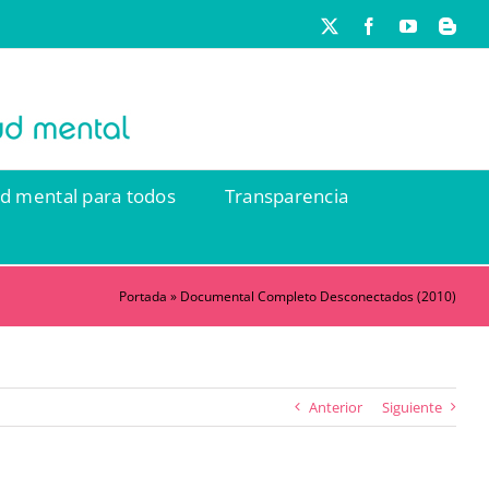
X
Facebook
YouTube
Blog
ud mental para todos
Transparencia
Portada
»
Documental Completo Desconectados (2010)
Anterior
Siguiente