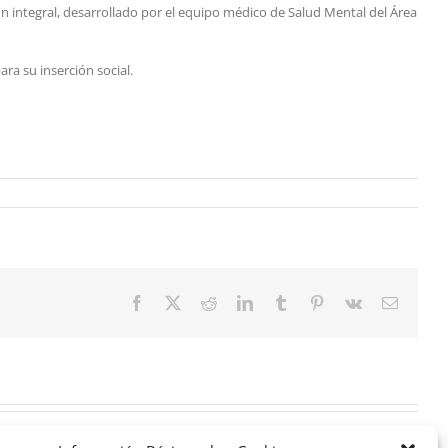
n integral, desarrollado por el equipo médico de Salud Mental del Área
ra su inserción social.
Facebook
X
Reddit
LinkedIn
Tumblr
Pinterest
Vk
Correo
electrón