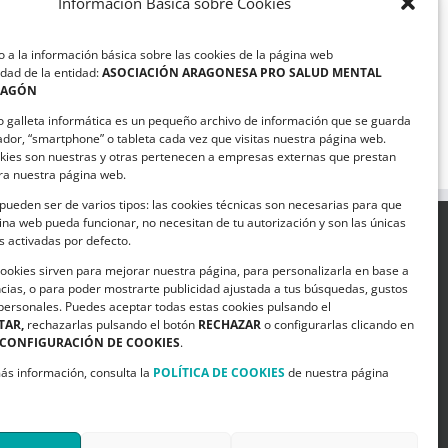
Información Básica sobre Cookies
Vídeo
Resumen
 a la información básica sobre las cookies de la página web
Congreso
dad de la entidad:
ASOCIACIÓN ARAGONESA PRO SALUD MENTAL
Internacional
RAGÓN
de
Campaña de FEAFES
Inteligencia
o galleta informática es un pequeño archivo de información que se guarda
Queremosserfelices.org (2013)
Emocional
ador, “smartphone” o tableta cada vez que visitas nuestra página web.
y
kies son nuestras y otras pertenecen a empresas externas que prestan
Bienestar
ara nuestra página web.
(2013)
pueden ser de varios tipos: las cookies técnicas son necesarias para que
na web pueda funcionar, no necesitan de tu autorización y son las únicas
 activadas por defecto.
SIGUENOS EN
cookies sirven para mejorar nuestra página, para personalizarla en base a
cias, o para poder mostrarte publicidad ajustada a tus búsquedas, gustos
licias.
 personales. Puedes aceptar todas estas cookies pulsando el
TAR,
rechazarlas pulsando el botón
RECHAZAR
o configurarlas clicando en
9
CONFIGURACIÓN DE COOKIES
.
.org
ás información, consulta la
POLÍTICA DE COOKIES
de nuestra página