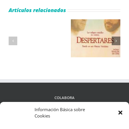
Artículos relacionados
Cómo
Jugar
Qué bello es vivir
Despertares
al
(Frank Capra)
Juego
Plinko
COLABORA
Información Básica sobre
Cookies
LEGALIDAD