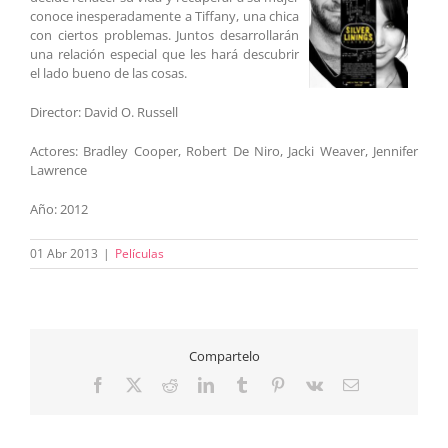
conoce inesperadamente a Tiffany, una chica
con ciertos problemas. Juntos desarrollarán
una relación especial que les hará descubrir
el lado bueno de las cosas.
Director: David O. Russell
Actores: Bradley Cooper, Robert De Niro, Jacki Weaver, Jennifer
Lawrence
Año: 2012
01 Abr 2013
|
Películas
Compartelo
Facebook
X
Reddit
LinkedIn
Tumblr
Pinterest
Vk
Correo
electrónico