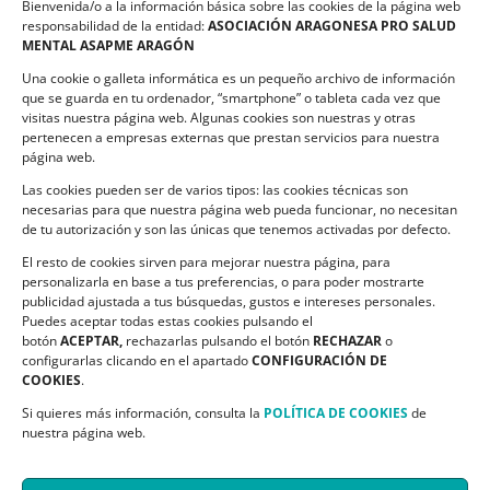
Bienvenida/o a la información básica sobre las cookies de la página web
Política de privacidad
responsabilidad de la entidad:
ASOCIACIÓN ARAGONESA PRO SALUD
MENTAL ASAPME ARAGÓN
Compromiso de Protección de Datos
Una cookie o galleta informática es un pequeño archivo de información
Política de Cookies
que se guarda en tu ordenador, “smartphone” o tableta cada vez que
visitas nuestra página web. Algunas cookies son nuestras y otras
pertenecen a empresas externas que prestan servicios para nuestra
página web.
Las cookies pueden ser de varios tipos: las cookies técnicas son
CONTACTO
necesarias para que nuestra página web pueda funcionar, no necesitan
de tu autorización y son las únicas que tenemos activadas por defecto.
C/ Ciudadela s/n. Parque Delicias.
El resto de cookies sirven para mejorar nuestra página, para
50017 Zaragoza
personalizarla en base a tus preferencias, o para poder mostrarte
Teléfono:
976 532 499
publicidad ajustada a tus búsquedas, gustos e intereses personales.
Email:
asapme@asapme.org
Puedes aceptar todas estas cookies pulsando el
botón
ACEPTAR,
rechazarlas pulsando el botón
RECHAZAR
o
configurarlas clicando en el apartado
CONFIGURACIÓN DE
COOKIES
.
SIGUENOS EN
Si quieres más información, consulta la
POLÍTICA DE COOKIES
de
nuestra página web.