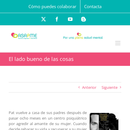
Saltar
Cómo puedes colaborar
Contacta
al
contenido
X
Facebook
YouTube
Blogger
El lado bueno de las cosas
Anterior
Siguiente
Pat vuelve a casa de sus padres después de
pasar ocho meses en un centro psiquiátrico
por agredir al amante de su mujer. Cuando
decide rehacer su vida y recuperar a su mujer