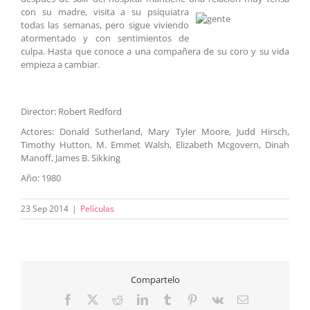
con su madre, visi
ta a su psiquiatra
todas las semanas, pero sigue viviendo
atormentado y con sentimientos de
culpa. Hasta que conoce a una compañera de su coro y su vida
empieza a cambiar.
Director: Robert Redford
Actores: Donald Sutherland, Mary Tyler Moore, Judd Hirsch,
Timothy Hutton, M. Emmet Walsh, Elizabeth Mcgovern, Dinah
Manoff, James B. Sikking
Año: 1980
23 Sep 2014
|
Películas
Compartelo
Facebook
X
Reddit
LinkedIn
Tumblr
Pinterest
Vk
Correo