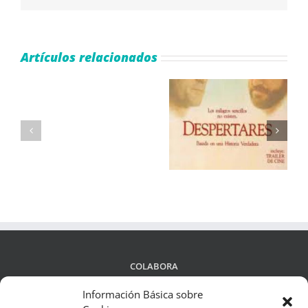
electrónico
Artículos relacionados
Cómo
Jugar
Qué bello es vivir
Despertares
al
(Frank Capra)
Juego
Plinko
COLABORA
Información Básica sobre