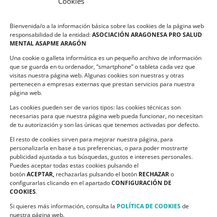
Cookies
LEGALIDAD
Bienvenida/o a la información básica sobre las cookies de la página web
Política de privacidad
responsabilidad de la entidad:
ASOCIACIÓN ARAGONESA PRO SALUD
MENTAL ASAPME ARAGÓN
Compromiso de Protección de Datos
Una cookie o galleta informática es un pequeño archivo de información
Política de Cookies
que se guarda en tu ordenador, “smartphone” o tableta cada vez que
visitas nuestra página web. Algunas cookies son nuestras y otras
pertenecen a empresas externas que prestan servicios para nuestra
página web.
Las cookies pueden ser de varios tipos: las cookies técnicas son
CONTACTO
necesarias para que nuestra página web pueda funcionar, no necesitan
de tu autorización y son las únicas que tenemos activadas por defecto.
C/ Ciudadela s/n. Parque Delicias.
El resto de cookies sirven para mejorar nuestra página, para
50017 Zaragoza
personalizarla en base a tus preferencias, o para poder mostrarte
Teléfono:
976 532 499
publicidad ajustada a tus búsquedas, gustos e intereses personales.
Email:
asapme@asapme.org
Puedes aceptar todas estas cookies pulsando el
botón
ACEPTAR,
rechazarlas pulsando el botón
RECHAZAR
o
configurarlas clicando en el apartado
CONFIGURACIÓN DE
COOKIES
.
SIGUENOS EN
Si quieres más información, consulta la
POLÍTICA DE COOKIES
de
nuestra página web.