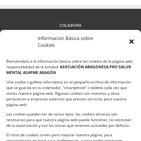
COLABORA
Información Básica sobre
Cookies
LEGALIDAD
Bienvenida/o a la información básica sobre las cookies de la página web
Política de privacidad
responsabilidad de la entidad:
ASOCIACIÓN ARAGONESA PRO SALUD
MENTAL ASAPME ARAGÓN
Compromiso de Protección de Datos
Una cookie o galleta informática es un pequeño archivo de información
Política de Cookies
que se guarda en tu ordenador, “smartphone” o tableta cada vez que
visitas nuestra página web. Algunas cookies son nuestras y otras
pertenecen a empresas externas que prestan servicios para nuestra
página web.
Las cookies pueden ser de varios tipos: las cookies técnicas son
CONTACTO
necesarias para que nuestra página web pueda funcionar, no necesitan
de tu autorización y son las únicas que tenemos activadas por defecto.
C/ Ciudadela s/n. Parque Delicias.
El resto de cookies sirven para mejorar nuestra página, para
50017 Zaragoza
personalizarla en base a tus preferencias, o para poder mostrarte