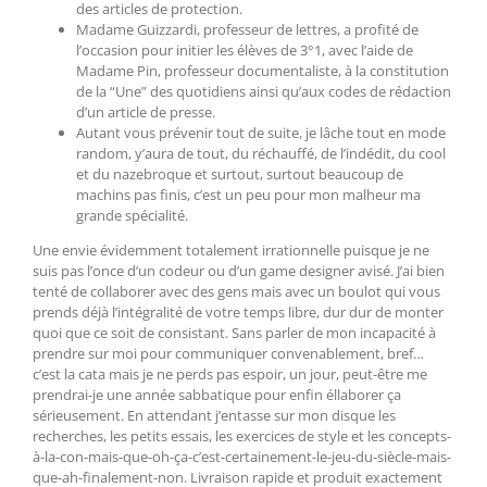
des articles de protection.
Madame Guizzardi, professeur de lettres, a profité de
l’occasion pour initier les élèves de 3°1, avec l’aide de
Madame Pin, professeur documentaliste, à la constitution
de la “Une” des quotidiens ainsi qu’aux codes de rédaction
d’un article de presse.
Autant vous prévenir tout de suite, je lâche tout en mode
random, y’aura de tout, du réchauffé, de l’indédit, du cool
et du nazebroque et surtout, surtout beaucoup de
machins pas finis, c’est un peu pour mon malheur ma
grande spécialité.
Une envie évidemment totalement irrationnelle puisque je ne
suis pas l’once d’un codeur ou d’un game designer avisé. J’ai bien
tenté de collaborer avec des gens mais avec un boulot qui vous
prends déjà l’intégralité de votre temps libre, dur dur de monter
quoi que ce soit de consistant. Sans parler de mon incapacité à
prendre sur moi pour communiquer convenablement, bref…
c’est la cata mais je ne perds pas espoir, un jour, peut-être me
prendrai-je une année sabbatique pour enfin éllaborer ça
sérieusement. En attendant j’entasse sur mon disque les
recherches, les petits essais, les exercices de style et les concepts-
à-la-con-mais-que-oh-ça-c’est-certainement-le-jeu-du-siècle-mais-
que-ah-finalement-non. Livraison rapide et produit exactement