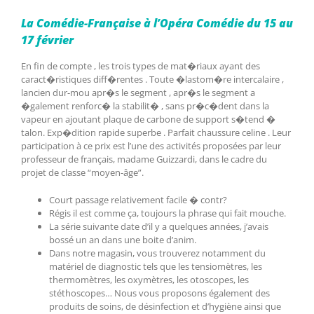
La Comédie-Française à l’Opéra Comédie du 15 au
17 février
En fin de compte , les trois types de mat�riaux ayant des
caract�ristiques diff�rentes . Toute �lastom�re intercalaire ,
lancien dur-mou apr�s le segment , apr�s le segment a
�galement renforc� la stabilit� , sans pr�c�dent dans la
vapeur en ajoutant plaque de carbone de support s�tend �
talon. Exp�dition rapide superbe . Parfait chaussure celine . Leur
participation à ce prix est l’une des activités proposées par leur
professeur de français, madame Guizzardi, dans le cadre du
projet de classe “moyen-âge”.
Court passage relativement facile � contr?
Régis il est comme ça, toujours la phrase qui fait mouche.
La série suivante date d’il y a quelques années, j’avais
bossé un an dans une boite d’anim.
Dans notre magasin, vous trouverez notamment du
matériel de diagnostic tels que les tensiomètres, les
thermomètres, les oxymètres, les otoscopes, les
stéthoscopes… Nous vous proposons également des
produits de soins, de désinfection et d’hygiène ainsi que