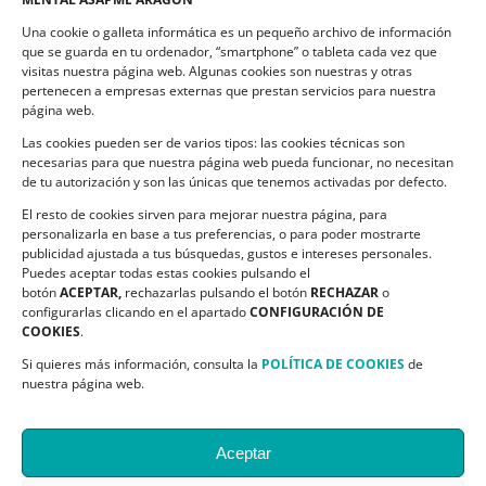
Compromiso de Protección de Datos
Una cookie o galleta informática es un pequeño archivo de información
Política de Cookies
que se guarda en tu ordenador, “smartphone” o tableta cada vez que
visitas nuestra página web. Algunas cookies son nuestras y otras
pertenecen a empresas externas que prestan servicios para nuestra
página web.
Las cookies pueden ser de varios tipos: las cookies técnicas son
CONTACTO
necesarias para que nuestra página web pueda funcionar, no necesitan
de tu autorización y son las únicas que tenemos activadas por defecto.
C/ Ciudadela s/n. Parque Delicias.
El resto de cookies sirven para mejorar nuestra página, para
50017 Zaragoza
personalizarla en base a tus preferencias, o para poder mostrarte
Teléfono:
976 532 499
publicidad ajustada a tus búsquedas, gustos e intereses personales.
Email:
asapme@asapme.org
Puedes aceptar todas estas cookies pulsando el
botón
ACEPTAR,
rechazarlas pulsando el botón
RECHAZAR
o
configurarlas clicando en el apartado
CONFIGURACIÓN DE
COOKIES
.
SIGUENOS EN
Si quieres más información, consulta la
POLÍTICA DE COOKIES
de
nuestra página web.
Aceptar