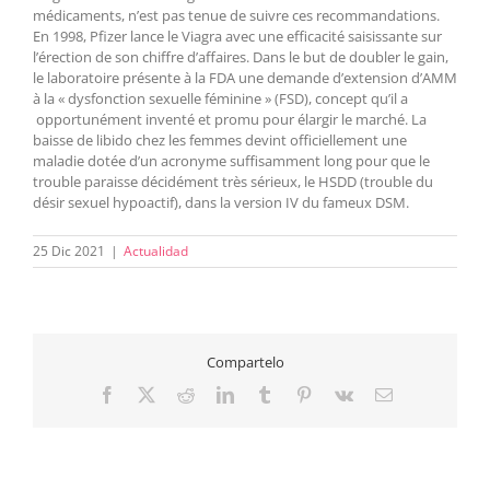
médicaments, n’est pas tenue de suivre ces recommandations.
En 1998, Pfizer lance le Viagra avec une efficacité saisissante sur
l’érection de son chiffre d’affaires. Dans le but de doubler le gain,
le laboratoire présente à la FDA une demande d’extension d’AMM
à la « dysfonction sexuelle féminine » (FSD), concept qu’il a
opportunément inventé et promu pour élargir le marché. La
baisse de libido chez les femmes devint officiellement une
maladie dotée d’un acronyme suffisamment long pour que le
trouble paraisse décidément très sérieux, le HSDD (trouble du
désir sexuel hypoactif), dans la version IV du fameux DSM.
25 Dic 2021
|
Actualidad
Compartelo
Facebook
X
Reddit
LinkedIn
Tumblr
Pinterest
Vk
Correo
electrónico