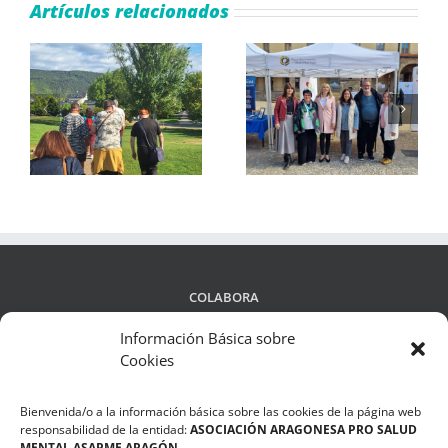
Artículos relacionados
e
ASAPME Aragón
El IV Ciclo de Salud
yo
divulga su trabajo en
Mental Infantojuvenil
la
Zaragoza, Sabiñánigo
aborda el fenómeno
os
y Casetas
del bullying
COLABORA
Información Básica sobre
Cookies
LEGALIDAD
Bienvenida/o a la información básica sobre las cookies de la página web
Política de privacidad
responsabilidad de la entidad:
ASOCIACIÓN ARAGONESA PRO SALUD
MENTAL ASAPME ARAGÓN