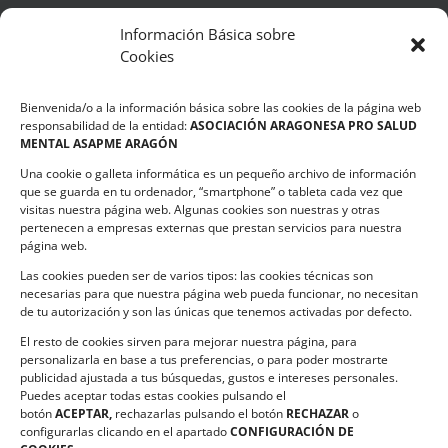
Información Básica sobre
Cookies
LEGALIDAD
Bienvenida/o a la información básica sobre las cookies de la página web
Política de privacidad
responsabilidad de la entidad:
ASOCIACIÓN ARAGONESA PRO SALUD
MENTAL ASAPME ARAGÓN
Compromiso de Protección de Datos
Una cookie o galleta informática es un pequeño archivo de información
Política de Cookies
que se guarda en tu ordenador, “smartphone” o tableta cada vez que
visitas nuestra página web. Algunas cookies son nuestras y otras
pertenecen a empresas externas que prestan servicios para nuestra
página web.
Las cookies pueden ser de varios tipos: las cookies técnicas son
CONTACTO
necesarias para que nuestra página web pueda funcionar, no necesitan
de tu autorización y son las únicas que tenemos activadas por defecto.
C/ Ciudadela s/n. Parque Delicias.
El resto de cookies sirven para mejorar nuestra página, para
50017 Zaragoza
personalizarla en base a tus preferencias, o para poder mostrarte
Teléfono:
976 532 499
publicidad ajustada a tus búsquedas, gustos e intereses personales.
Email:
asapme@asapme.org
Puedes aceptar todas estas cookies pulsando el
botón
ACEPTAR,
rechazarlas pulsando el botón
RECHAZAR
o
configurarlas clicando en el apartado
CONFIGURACIÓN DE