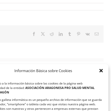
Facebook
X
Reddit
LinkedIn
Tumblr
Pinterest
Vk
Correo
electrón
Información Básica sobre Cookies
 a la información básica sobre las cookies de la página web
dad de la entidad:
ASOCIACIÓN ARAGONESA PRO SALUD MENTAL
RAGÓN
ASAPME Aragón y Magna
Automotive suscriben un
o galleta informática es un pequeño archivo de información que se guarda
convenio de colaboración
ador, “smartphone” o tableta cada vez que visitas nuestra página web.
kies son nuestras y otras pertenecen a empresas externas que prestan