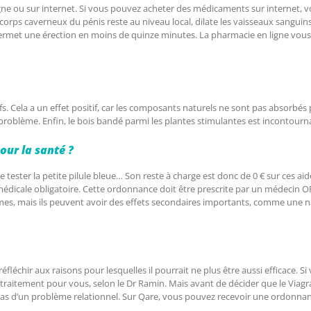
gne ou sur internet. Si vous pouvez acheter des médicaments sur internet, vou
corps caverneux du pénis reste au niveau local, dilate les vaisseaux sanguins
ermet une érection en moins de quinze minutes. La pharmacie en ligne vous o
 Cela a un effet positif, car les composants naturels ne sont pas absorbés p
 au problème. Enfin, le bois bandé parmi les plantes stimulantes est incontourn
our la santé ?
 tester la petite pilule bleue… Son reste à charge est donc de 0 € sur ces ai
médicale obligatoire. Cette ordonnance doit être prescrite par un médecin O
mes, mais ils peuvent avoir des effets secondaires importants, comme une n
fléchir aux raisons pour lesquelles il pourrait ne plus être aussi efficace. Si
on traitement pour vous, selon le Dr Ramin. Mais avant de décider que le Viagra 
 pas d’un problème relationnel. Sur Qare, vous pouvez recevoir une ordonnan