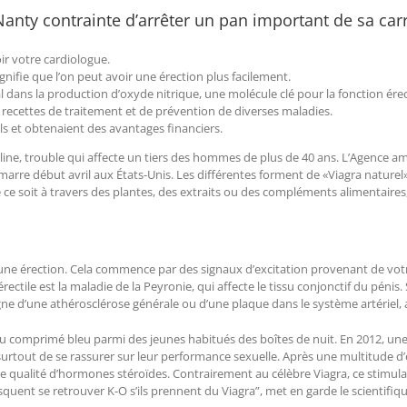
 Nanty contrainte d’arrêter un pan important de sa car
oir votre cardiologue.
gnifie que l’on peut avoir une érection plus facilement.
al dans la production d’oxyde nitrique, une molécule clé pour la fonction érec
 recettes de traitement et de prévention de diverses maladies.
ls et obtenaient des avantages financiers.
culine, trouble qui affecte un tiers des hommes de plus de 40 ans. L’Agenc
marre début avril aux États-Unis. Les différentes forment de «Viagra nature
 ce soit à travers des plantes, des extraits ou des compléments alimentaires,
une érection. Cela commence par des signaux d’excitation provenant de votr
ctile est la maladie de la Peyronie, qui affecte le tissu conjonctif du pénis. 
gne d’une athérosclérose générale ou d’une plaque dans le système artériel, 
comprimé bleu parmi des jeunes habitués des boîtes de nuit. En 2012, une 
ut surtout de se rassurer sur leur performance sexuelle. Après une multitude d
eure qualité d’hormones stéroïdes. Contrairement au célèbre Viagra, ce stimul
squent se retrouver K-O s’ils prennent du Viagra”, met en garde le scientifiqu