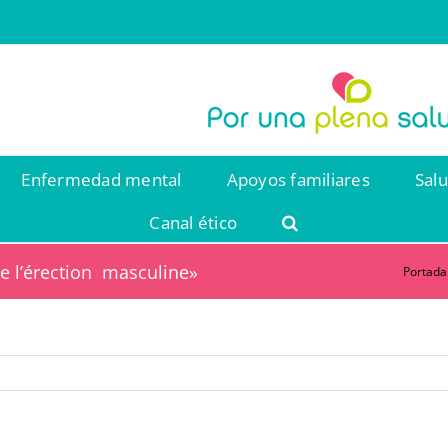
Enfermedad mental
Apoyos familiares
Sal
Canal ético
de l’érection masculine»
Portada