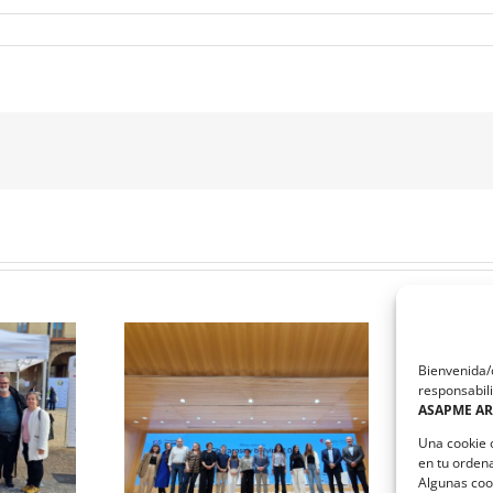
Bienvenida/o
responsabili
El equipo que ha diseñado la
ASAPME A
e Salud Mental
estrategia de comunicación
nil aborda el
de ASAPME Aragón,
Una cookie 
el bullying
ganadores del taller solidario
en tu orden
ImpactaCOM
Algunas coo