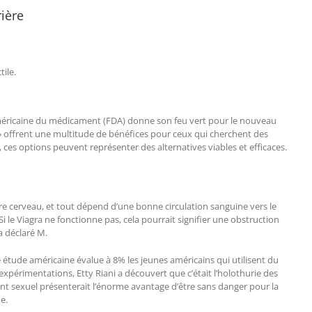
rière
tile.
e américaine du médicament (FDA) donne son feu vert pour le nouveau
l» offrent une multitude de bénéfices pour ceux qui cherchent des
 ces options peuvent représenter des alternatives viables et efficaces.
e cerveau, et tout dépend d’une bonne circulation sanguine vers le
Si le Viagra ne fonctionne pas, cela pourrait signifier une obstruction
a déclaré M.
étude américaine évalue à 8% les jeunes américains qui utilisent du
’expérimentations, Etty Riani a découvert que c’était l’holothurie des
ant sexuel présenterait l’énorme avantage d’être sans danger pour la
e.