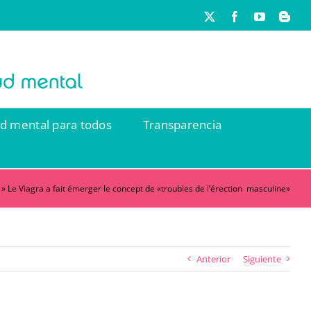
X
Facebook
YouTube
Blog
ud mental para todos
Transparencia
»
Le Viagra a fait émerger le concept de «troubles de l’érection masculine»
Anterior
Siguiente