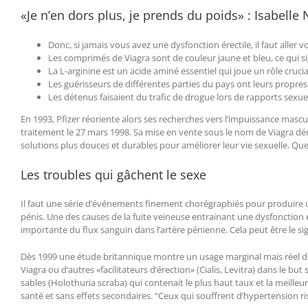
«Je n’en dors plus, je prends du poids» : Isabelle
Donc, si jamais vous avez une dysfonction érectile, il faut aller v
Les comprimés de Viagra sont de couleur jaune et bleu, ce qui si
La L-arginine est un acide aminé essentiel qui joue un rôle cruci
Les guérisseurs de différentes parties du pays ont leurs propres
Les détenus faisaient du trafic de drogue lors de rapports sexue
En 1993, Pfizer réoriente alors ses recherches vers l’impuissance mas
traitement le 27 mars 1998. Sa mise en vente sous le nom de Viagra dé
solutions plus douces et durables pour améliorer leur vie sexuelle. Que
Les troubles qui gâchent le sexe
Il faut une série d’événements finement chorégraphiés pour produire 
pénis. Une des causes de la fuite veineuse entrainant une dysfonction ére
importante du flux sanguin dans l’artère pénienne. Cela peut être le si
Dès 1999 une étude britannique montre un usage marginal mais réel du 
Viagra ou d’autres «facilitateurs d’érection» (Cialis, Levitra) dans le b
sables (Holothuria scraba) qui contenait le plus haut taux et la meill
santé et sans effets secondaires. “Ceux qui souffrent d’hypertension ri