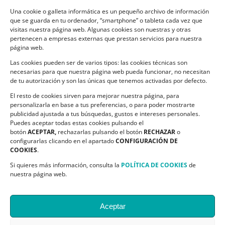
Compromiso de Protección de Datos
Una cookie o galleta informática es un pequeño archivo de información
Política de Cookies
que se guarda en tu ordenador, “smartphone” o tableta cada vez que
visitas nuestra página web. Algunas cookies son nuestras y otras
pertenecen a empresas externas que prestan servicios para nuestra
página web.
Las cookies pueden ser de varios tipos: las cookies técnicas son
CONTACTO
necesarias para que nuestra página web pueda funcionar, no necesitan
de tu autorización y son las únicas que tenemos activadas por defecto.
C/ Ciudadela s/n. Parque Delicias.
El resto de cookies sirven para mejorar nuestra página, para
50017 Zaragoza
personalizarla en base a tus preferencias, o para poder mostrarte
Teléfono:
976 532 499
publicidad ajustada a tus búsquedas, gustos e intereses personales.
Email:
asapme@asapme.org
Puedes aceptar todas estas cookies pulsando el
botón
ACEPTAR,
rechazarlas pulsando el botón
RECHAZAR
o
configurarlas clicando en el apartado
CONFIGURACIÓN DE
COOKIES
.
SIGUENOS EN
Si quieres más información, consulta la
POLÍTICA DE COOKIES
de
nuestra página web.
Aceptar