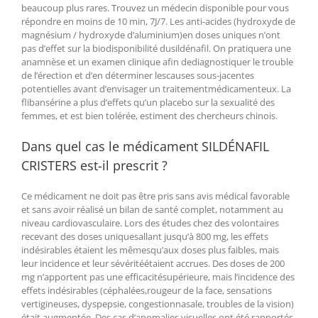
beaucoup plus rares. Trouvez un médecin disponible pour vous
répondre en moins de 10 min, 7J/7. Les anti-acides (hydroxyde de
magnésium / hydroxyde d’aluminium)en doses uniques n’ont
pas d’effet sur la biodisponibilité dusildénafil. On pratiquera une
anamnèse et un examen clinique afin dediagnostiquer le trouble
de l’érection et d’en déterminer lescauses sous-jacentes
potentielles avant d’envisager un traitementmédicamenteux. La
flibansérine a plus d’effets qu’un placebo sur la sexualité des
femmes, et est bien tolérée, estiment des chercheurs chinois.
Dans quel cas le médicament SILDÉNAFIL
CRISTERS est-il prescrit ?
Ce médicament ne doit pas être pris sans avis médical favorable
et sans avoir réalisé un bilan de santé complet, notamment au
niveau cardiovasculaire. Lors des études chez des volontaires
recevant des doses uniquesallant jusqu’à 800 mg, les effets
indésirables étaient les mêmesqu’aux doses plus faibles, mais
leur incidence et leur sévéritéétaient accrues. Des doses de 200
mg n’apportent pas une efficacitésupérieure, mais l’incidence des
effets indésirables (céphalées,rougeur de la face, sensations
vertigineuses, dyspepsie, congestionnasale, troubles de la vision)
était augmentée. Des cas d’anomalies visuelles ont été rapportés