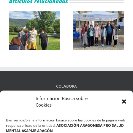
Artículos relacionados
e
ASAPME Aragón
El IV Ciclo de Salud
yo
divulga su trabajo en
Mental Infantojuvenil
la
Zaragoza, Sabiñánigo
aborda el fenómeno
os
y Casetas
del bullying
COLABORA
Información Básica sobre
Cookies
LEGALIDAD
Bienvenida/o a la información básica sobre las cookies de la página web
Política de privacidad
responsabilidad de la entidad:
ASOCIACIÓN ARAGONESA PRO SALUD
MENTAL ASAPME ARAGÓN