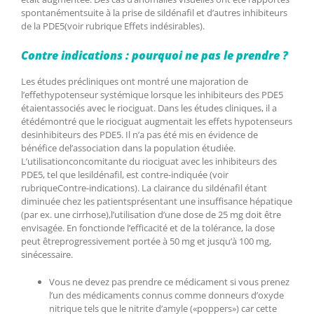
spontanémentsuite à la prise de sildénafil et d’autres inhibiteurs
de la PDE5(voir rubrique Effets indésirables).
Contre indications : pourquoi ne pas le prendre ?
Les études précliniques ont montré une majoration de
l’effethypotenseur systémique lorsque les inhibiteurs des PDE5
étaientassociés avec le riociguat. Dans les études cliniques, il a
étédémontré que le riociguat augmentait les effets hypotenseurs
desinhibiteurs des PDE5. Il n’a pas été mis en évidence de
bénéfice del’association dans la population étudiée.
L’utilisationconcomitante du riociguat avec les inhibiteurs des
PDE5, tel que lesildénafil, est contre-indiquée (voir
rubriqueContre-indications). La clairance du sildénafil étant
diminuée chez les patientsprésentant une insuffisance hépatique
(par ex. une cirrhose),l’utilisation d’une dose de 25 mg doit être
envisagée. En fonctionde l’efficacité et de la tolérance, la dose
peut êtreprogressivement portée à 50 mg et jusqu’à 100 mg,
sinécessaire.
Vous ne devez pas prendre ce médicament si vous prenez
l’un des médicaments connus comme donneurs d’oxyde
nitrique tels que le nitrite d’amyle («poppers») car cette