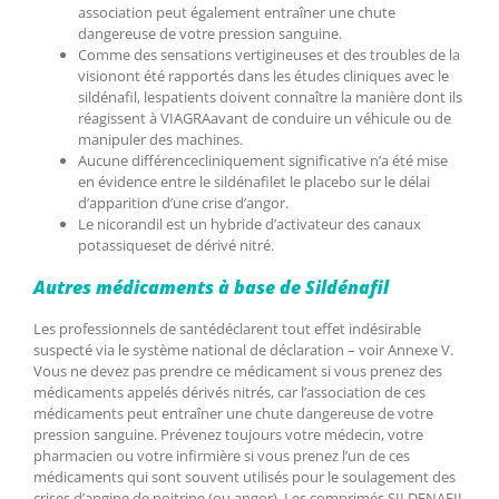
association peut également entraîner une chute
dangereuse de votre pression sanguine.
Comme des sensations vertigineuses et des troubles de la
visionont été rapportés dans les études cliniques avec le
sildénafil, lespatients doivent connaître la manière dont ils
réagissent à VIAGRAavant de conduire un véhicule ou de
manipuler des machines.
Aucune différencecliniquement significative n’a été mise
en évidence entre le sildénafilet le placebo sur le délai
d’apparition d’une crise d’angor.
Le nicorandil est un hybride d’activateur des canaux
potassiqueset de dérivé nitré.
Autres médicaments à base de Sildénafil
Les professionnels de santédéclarent tout effet indésirable
suspecté via le système national de déclaration – voir Annexe V.
Vous ne devez pas prendre ce médicament si vous prenez des
médicaments appelés dérivés nitrés, car l’association de ces
médicaments peut entraîner une chute dangereuse de votre
pression sanguine. Prévenez toujours votre médecin, votre
pharmacien ou votre infirmière si vous prenez l’un de ces
médicaments qui sont souvent utilisés pour le soulagement des
crises d’angine de poitrine (ou angor). Les comprimés SILDENAFIL