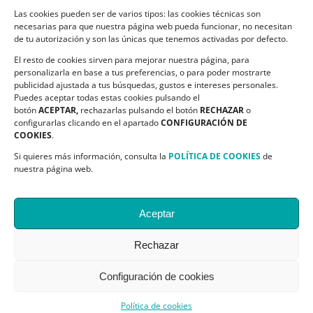
Las cookies pueden ser de varios tipos: las cookies técnicas son
CONTACTO
necesarias para que nuestra página web pueda funcionar, no necesitan
de tu autorización y son las únicas que tenemos activadas por defecto.
C/ Ciudadela s/n. Parque Delicias.
El resto de cookies sirven para mejorar nuestra página, para
50017 Zaragoza
personalizarla en base a tus preferencias, o para poder mostrarte
Teléfono:
976 532 499
publicidad ajustada a tus búsquedas, gustos e intereses personales.
Email:
asapme@asapme.org
Puedes aceptar todas estas cookies pulsando el
botón
ACEPTAR,
rechazarlas pulsando el botón
RECHAZAR
o
configurarlas clicando en el apartado
CONFIGURACIÓN DE
COOKIES
.
SIGUENOS EN
Si quieres más información, consulta la
POLÍTICA DE COOKIES
de
nuestra página web.
Aceptar
Rechazar
@ Asapme| All Rights Reserved | Desarrollo:
Centro Cálculo Bosco
Configuración de cookies
X
Facebook
YouTube
Blogger
Política de cookies