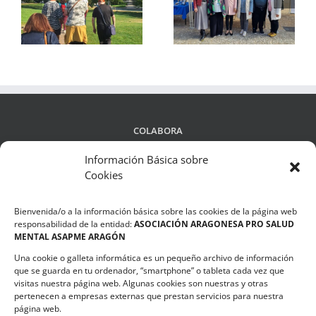
yo
divulga su trabajo en
Mental Infantojuvenil
la
Zaragoza, Sabiñánigo
aborda el fenómeno
os
y Casetas
del bullying
COLABORA
Información Básica sobre
Cookies
LEGALIDAD
Bienvenida/o a la información básica sobre las cookies de la página web
Política de privacidad
responsabilidad de la entidad:
ASOCIACIÓN ARAGONESA PRO SALUD
MENTAL ASAPME ARAGÓN
Compromiso de Protección de Datos
Una cookie o galleta informática es un pequeño archivo de información
Política de Cookies
que se guarda en tu ordenador, “smartphone” o tableta cada vez que
visitas nuestra página web. Algunas cookies son nuestras y otras
pertenecen a empresas externas que prestan servicios para nuestra
página web.