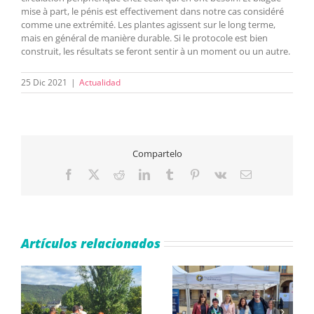
mise à part, le pénis est effectivement dans notre cas considéré
comme une extrémité. Les plantes agissent sur le long terme,
mais en général de manière durable. Si le protocole est bien
construit, les résultats se feront sentir à un moment ou un autre.
25 Dic 2021
|
Actualidad
Compartelo
Facebook
X
Reddit
LinkedIn
Tumblr
Pinterest
Vk
Correo
electrónico
Artículos relacionados
e
ASAPME Aragón
El IV Ciclo de Salud