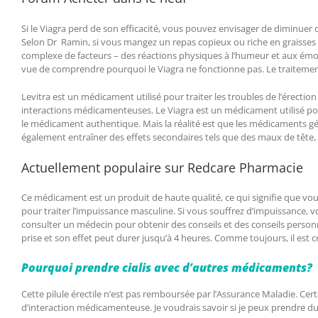
Si le Viagra perd de son efficacité, vous pouvez envisager de diminuer 
Selon Dr Ramin, si vous mangez un repas copieux ou riche en graisses 
complexe de facteurs – des réactions physiques à l’humeur et aux émot
vue de comprendre pourquoi le Viagra ne fonctionne pas. Le traitement
Levitra est un médicament utilisé pour traiter les troubles de l’érect
interactions médicamenteuses. Le Viagra est un médicament utilisé pou
le médicament authentique. Mais la réalité est que les médicaments gén
également entraîner des effets secondaires tels que des maux de tête,
Actuellement populaire sur Redcare Pharmacie
Ce médicament est un produit de haute qualité, ce qui signifie que vo
pour traiter l’impuissance masculine. Si vous souffrez d’impuissance, v
consulter un médecin pour obtenir des conseils et des conseils personna
prise et son effet peut durer jusqu’à 4 heures. Comme toujours, il est cru
Pourquoi prendre cialis avec d’autres médicaments?
Cette pilule érectile n’est pas remboursée par l’Assurance Maladie. Ce
d’interaction médicamenteuse. Je voudrais savoir si je peux prendre du