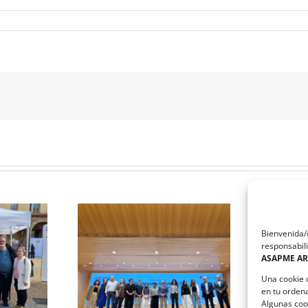
Bienvenida/o
responsabili
El equipo que ha diseñado la
ASAPME A
e Salud Mental
estrategia de comunicación
nil aborda el
de ASAPME Aragón,
Una cookie 
el bullying
ganadores del taller solidario
en tu orden
ImpactaCOM
Algunas coo