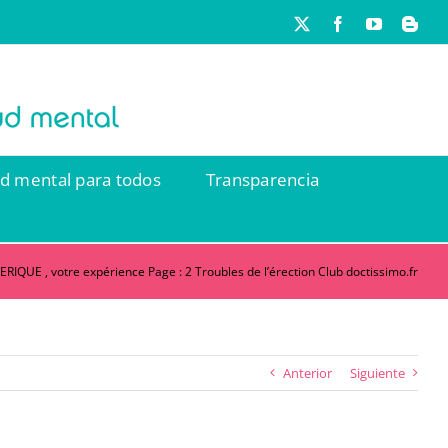
X
Facebook
YouTube
Blog
ud mental para todos
Transparencia
RIQUE , votre expérience Page : 2 Troubles de l’érection Club doctissimo.fr
Anterior
Siguiente