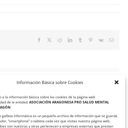
Facebook
X
Reddit
LinkedIn
Tumblr
Pinterest
Vk
Correo
electrón
Información Básica sobre Cookies
 a la información básica sobre las cookies de la página web
dad de la entidad:
ASOCIACIÓN ARAGONESA PRO SALUD MENTAL
RAGÓN
ASAPME Aragón y Magna
Automotive suscriben un
o galleta informática es un pequeño archivo de información que se guarda
convenio de colaboración
ador, “smartphone” o tableta cada vez que visitas nuestra página web.
kies son nuestras y otras pertenecen a empresas externas que prestan