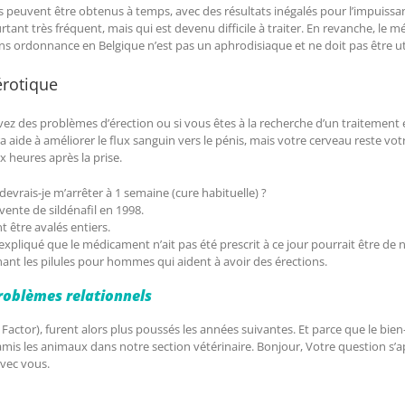
ils peuvent être obtenus à temps, avec des résultats inégalés pour l’impuiss
nt très fréquent, mais qui est devenu difficile à traiter. En revanche, le mé
ans ordonnance en Belgique n’est pas un aphrodisiaque et ne doit pas être uti
érotique
avez des problèmes d’érection ou si vous êtes à la recherche d’un traiteme
agra aide à améliorer le flux sanguin vers le pénis, mais votre cerveau reste
 heures après la prise.
vrais-je m’arrêter à 1 semaine (cure habituelle) ?
ente de sildénafil en 1998.
être avalés entiers.
t a expliqué que le médicament n’ait pas été prescrit à ce jour pourrait être
nant les pilules pour hommes qui aident à avoir des érections.
problèmes relationnels
Factor), furent alors plus poussés les années suivantes. Et parce que le bie
 amis les animaux dans notre section vétérinaire. Bonjour, Votre question s
avec vous.