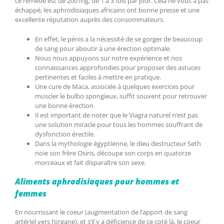
ce remède est de 200 mg, de 1 à 3 fois par jour. Cela ne vous a pas
échappé, les aphrodisiaques africains ont bonne presse et une
excellente réputation auprès des consommateurs.
En effet, le pénis a la nécessité de se gorger de beaucoup
de sang pour aboutir à une érection optimale.
Nous nous appuyons sur notre expérience et nos
connaissances approfondies pour proposer des astuces
pertinentes et faciles à mettre en pratique.
Une cure de Maca, associée à quelques exercices pour
muscler le bulbo spongieux, suffit souvent pour retrouver
une bonne érection.
Il est important de noter que le Viagra naturel n’est pas
une solution miracle pour tous les hommes souffrant de
dysfonction érectile.
Dans la mythologie égyptienne, le dieu destructeur Seth
noie son frère Osiris, découpe son corps en quatorze
morceaux et fait disparaître son sexe.
Aliments aphrodisiaques pour hommes et
femmes
En nourrissant le coeur (augmentation de l’apport de sang
artériel vers l’organe), et s’il y a déficience de ce coté là, le coeur