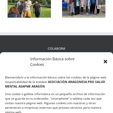
yo
divulga su trabajo en
Mental Infantojuvenil
la
Zaragoza, Sabiñánigo
aborda el fenómeno
os
y Casetas
del bullying
COLABORA
Información Básica sobre
Cookies
LEGALIDAD
Bienvenida/o a la información básica sobre las cookies de la página web
Política de privacidad
responsabilidad de la entidad:
ASOCIACIÓN ARAGONESA PRO SALUD
MENTAL ASAPME ARAGÓN
Compromiso de Protección de Datos
Una cookie o galleta informática es un pequeño archivo de información
Política de Cookies
que se guarda en tu ordenador, “smartphone” o tableta cada vez que
visitas nuestra página web. Algunas cookies son nuestras y otras
pertenecen a empresas externas que prestan servicios para nuestra
página web.