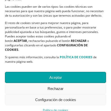
Las cookies pueden ser de varios tipos: las cookies técnicas son
CONTACTO
necesarias para que nuestra página web pueda funcionar, no necesitan
de tu autorización y son las únicas que tenemos activadas por defecto.
C/ Ciudadela s/n. Parque Delicias.
El resto de cookies sirven para mejorar nuestra página, para
50017 Zaragoza
personalizarla en base a tus preferencias, o para poder mostrarte
Teléfono:
976 532 499
publicidad ajustada a tus búsquedas, gustos e intereses personales.
Email:
asapme@asapme.org
Puedes aceptar todas estas cookies pulsando el
botón
ACEPTAR,
rechazarlas pulsando el botón
RECHAZAR
o
configurarlas clicando en el apartado
CONFIGURACIÓN DE
COOKIES
.
SIGUENOS EN
Si quieres más información, consulta la
POLÍTICA DE COOKIES
de
nuestra página web.
Aceptar
Rechazar
@ Asapme| All Rights Reserved | Desarrollo:
Centro Cálculo Bosco
Configuración de cookies
X
Facebook
YouTube
Blogger
Política de cookies