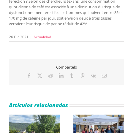
l’érection ? Selon des chercheurs texans, une consommation
quotidienne de café est associée à une diminution du risque de
dysfonctionnement érectile. Les hommes qui boivent entre 85 et
170 mg de caféine par jour, soit environ deux à trois tasses,
verraient leur risque de panne réduit de 42%.
26 Dic 2021
|
Actualidad
Compartelo
Facebook
X
Reddit
LinkedIn
Tumblr
Pinterest
Vk
Correo
electrónico
Artículos relacionados
e
ASAPME Aragón
El IV Ciclo de Salud