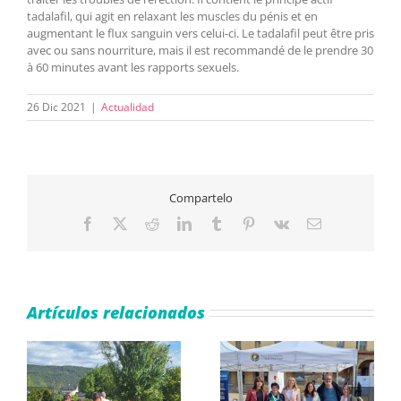
tadalafil, qui agit en relaxant les muscles du pénis et en
augmentant le flux sanguin vers celui-ci. Le tadalafil peut être pris
avec ou sans nourriture, mais il est recommandé de le prendre 30
à 60 minutes avant les rapports sexuels.
26 Dic 2021
|
Actualidad
Compartelo
Facebook
X
Reddit
LinkedIn
Tumblr
Pinterest
Vk
Correo
electrónico
Artículos relacionados
e
ASAPME Aragón
El IV Ciclo de Salud