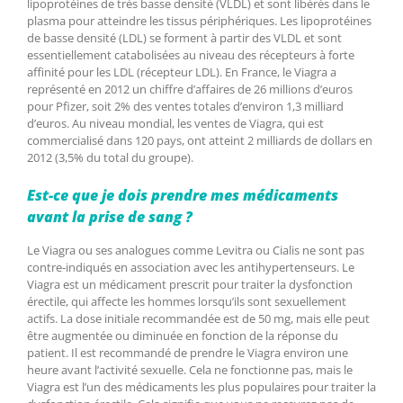
lipoprotéines de très basse densité (VLDL) et sont libérés dans le
plasma pour atteindre les tissus périphériques. Les lipoprotéines
de basse densité (LDL) se forment à partir des VLDL et sont
essentiellement catabolisées au niveau des récepteurs à forte
affinité pour les LDL (récepteur LDL). En France, le Viagra a
représenté en 2012 un chiffre d’affaires de 26 millions d’euros
pour Pfizer, soit 2% des ventes totales d’environ 1,3 milliard
d’euros. Au niveau mondial, les ventes de Viagra, qui est
commercialisé dans 120 pays, ont atteint 2 milliards de dollars en
2012 (3,5% du total du groupe).
Est-ce que je dois prendre mes médicaments
avant la prise de sang ?
Le Viagra ou ses analogues comme Levitra ou Cialis ne sont pas
contre-indiqués en association avec les antihypertenseurs. Le
Viagra est un médicament prescrit pour traiter la dysfonction
érectile, qui affecte les hommes lorsqu’ils sont sexuellement
actifs. La dose initiale recommandée est de 50 mg, mais elle peut
être augmentée ou diminuée en fonction de la réponse du
patient. Il est recommandé de prendre le Viagra environ une
heure avant l’activité sexuelle. Cela ne fonctionne pas, mais le
Viagra est l’un des médicaments les plus populaires pour traiter la