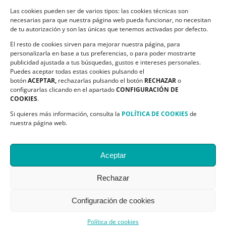
Las cookies pueden ser de varios tipos: las cookies técnicas son
CONTACTO
necesarias para que nuestra página web pueda funcionar, no necesitan
de tu autorización y son las únicas que tenemos activadas por defecto.
C/ Ciudadela s/n. Parque Delicias.
El resto de cookies sirven para mejorar nuestra página, para
50017 Zaragoza
personalizarla en base a tus preferencias, o para poder mostrarte
Teléfono:
976 532 499
publicidad ajustada a tus búsquedas, gustos e intereses personales.
Email:
asapme@asapme.org
Puedes aceptar todas estas cookies pulsando el
botón
ACEPTAR,
rechazarlas pulsando el botón
RECHAZAR
o
configurarlas clicando en el apartado
CONFIGURACIÓN DE
COOKIES
.
SIGUENOS EN
Si quieres más información, consulta la
POLÍTICA DE COOKIES
de
nuestra página web.
Aceptar
Rechazar
@ Asapme| All Rights Reserved | Desarrollo:
Centro Cálculo Bosco
Configuración de cookies
X
Facebook
YouTube
Blogger
Política de cookies