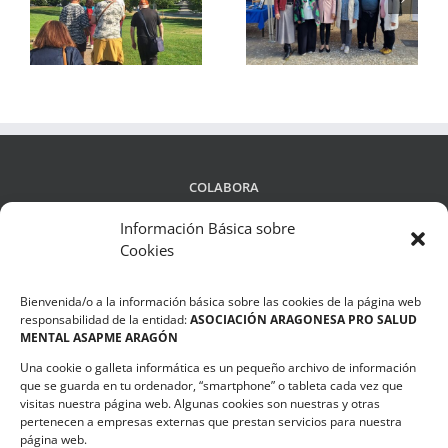
yo
divulga su trabajo en
Mental Infantojuvenil
la
Zaragoza, Sabiñánigo
aborda el fenómeno
os
y Casetas
del bullying
COLABORA
Información Básica sobre
Cookies
LEGALIDAD
Bienvenida/o a la información básica sobre las cookies de la página web
Política de privacidad
responsabilidad de la entidad:
ASOCIACIÓN ARAGONESA PRO SALUD
MENTAL ASAPME ARAGÓN
Compromiso de Protección de Datos
Una cookie o galleta informática es un pequeño archivo de información
Política de Cookies
que se guarda en tu ordenador, “smartphone” o tableta cada vez que
visitas nuestra página web. Algunas cookies son nuestras y otras
pertenecen a empresas externas que prestan servicios para nuestra
página web.