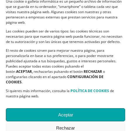
Una cookie o galleta informática es un pequeño archivo de información
Política de Cookies
que se guarda en tu ordenador, “smartphone” o tableta cada vez que
visitas nuestra página web. Algunas cookies son nuestras y otras
pertenecen a empresas externas que prestan servicios para nuestra
página web.
Las cookies pueden ser de varios tipos: las cookies técnicas son
CONTACTO
necesarias para que nuestra página web pueda funcionar, no necesitan
de tu autorización y son las únicas que tenemos activadas por defecto.
C/ Ciudadela s/n. Parque Delicias.
El resto de cookies sirven para mejorar nuestra página, para
50017 Zaragoza
personalizarla en base a tus preferencias, o para poder mostrarte
Teléfono:
976 532 499
publicidad ajustada a tus búsquedas, gustos e intereses personales.
Email:
asapme@asapme.org
Puedes aceptar todas estas cookies pulsando el
botón
ACEPTAR,
rechazarlas pulsando el botón
RECHAZAR
o
configurarlas clicando en el apartado
CONFIGURACIÓN DE
COOKIES
.
SIGUENOS EN
Si quieres más información, consulta la
POLÍTICA DE COOKIES
de
nuestra página web.
Aceptar
Rechazar