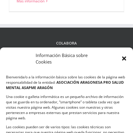
Más información
COLABORA
Información Básica sobre
Cookies
LEGALIDAD
Bienvenida/o a la información básica sobre las cookies de la página web
Política de privacidad
responsabilidad de la entidad:
ASOCIACIÓN ARAGONESA PRO SALUD
MENTAL ASAPME ARAGÓN
Compromiso de Protección de Datos
Una cookie o galleta informática es un pequeño archivo de información
Política de Cookies
que se guarda en tu ordenador, “smartphone” o tableta cada vez que
visitas nuestra página web. Algunas cookies son nuestras y otras
pertenecen a empresas externas que prestan servicios para nuestra
página web.
Las cookies pueden ser de varios tipos: las cookies técnicas son
CONTACTO
necesarias para que nuestra página web pueda funcionar, no necesitan