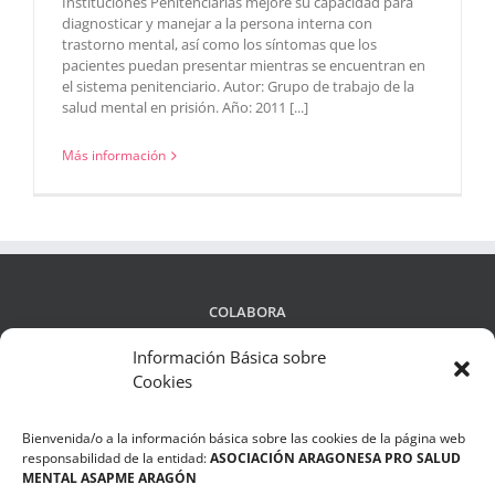
Instituciones Penitenciarias mejore su capacidad para
diagnosticar y manejar a la persona interna con
trastorno mental, así como los síntomas que los
pacientes puedan presentar mientras se encuentran en
el sistema penitenciario. Autor: Grupo de trabajo de la
salud mental en prisión. Año: 2011 [...]
Más información
COLABORA
Información Básica sobre
Cookies
LEGALIDAD
Bienvenida/o a la información básica sobre las cookies de la página web
Política de privacidad
responsabilidad de la entidad:
ASOCIACIÓN ARAGONESA PRO SALUD
MENTAL ASAPME ARAGÓN
Compromiso de Protección de Datos