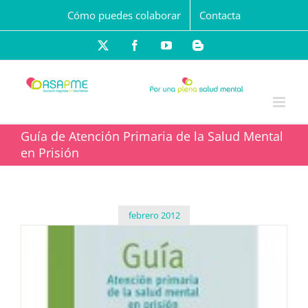
Saltar
Cómo puedes colaborar
Contacta
al
contenido
X
Facebook
YouTube
Blogger
Guía de Atención Primaria de la Salud Mental
en Prisión
febrero 2012