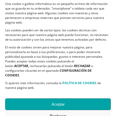
Una cookie o galleta informática es un pequeño archivo de información
Política de Cookies
que se guarda en tu ordenador, “smartphone” o tableta cada vez que
visitas nuestra página web. Algunas cookies son nuestras y otras
pertenecen a empresas externas que prestan servicios para nuestra
página web.
Las cookies pueden ser de varios tipos: las cookies técnicas son
CONTACTO
necesarias para que nuestra página web pueda funcionar, no necesitan
de tu autorización y son las únicas que tenemos activadas por defecto.
C/ Ciudadela s/n. Parque Delicias.
El resto de cookies sirven para mejorar nuestra página, para
50017 Zaragoza
personalizarla en base a tus preferencias, o para poder mostrarte
Teléfono:
976 532 499
publicidad ajustada a tus búsquedas, gustos e intereses personales.
Email:
asapme@asapme.org
Puedes aceptar todas estas cookies pulsando el
botón
ACEPTAR,
rechazarlas pulsando el botón
RECHAZAR
o
configurarlas clicando en el apartado
CONFIGURACIÓN DE
COOKIES
.
SIGUENOS EN
Si quieres más información, consulta la
POLÍTICA DE COOKIES
de
nuestra página web.
Aceptar
Rechazar