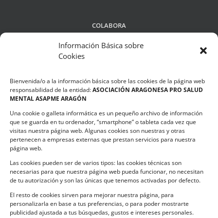
COLABORA
Información Básica sobre
Cookies
LEGALIDAD
Bienvenida/o a la información básica sobre las cookies de la página web
Política de privacidad
responsabilidad de la entidad:
ASOCIACIÓN ARAGONESA PRO SALUD
MENTAL ASAPME ARAGÓN
Compromiso de Protección de Datos
Una cookie o galleta informática es un pequeño archivo de información
Política de Cookies
que se guarda en tu ordenador, “smartphone” o tableta cada vez que
visitas nuestra página web. Algunas cookies son nuestras y otras
pertenecen a empresas externas que prestan servicios para nuestra
página web.
Las cookies pueden ser de varios tipos: las cookies técnicas son
CONTACTO
necesarias para que nuestra página web pueda funcionar, no necesitan
de tu autorización y son las únicas que tenemos activadas por defecto.
C/ Ciudadela s/n. Parque Delicias.
El resto de cookies sirven para mejorar nuestra página, para
50017 Zaragoza
personalizarla en base a tus preferencias, o para poder mostrarte
Teléfono:
976 532 499
publicidad ajustada a tus búsquedas, gustos e intereses personales.