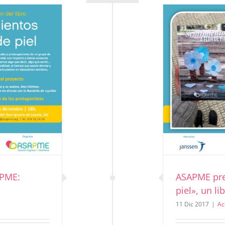
 presenta «Sentimientos a flor de piel», un libro
editado por la Asociación
Actualidad
Noticias
APME:
ASAPME pre
piel», un l
11 Dic 2017
|
Ac