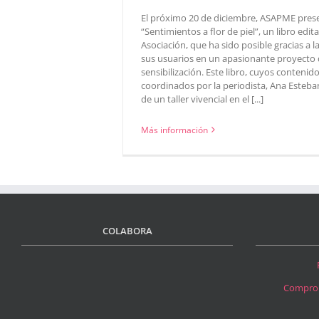
El próximo 20 de diciembre, ASAPME pres
“Sentimientos a flor de piel”, un libro edit
Asociación, que ha sido posible gracias a l
sus usuarios en un apasionante proyecto
sensibilización. Este libro, cuyos contenid
coordinados por la periodista, Ana Esteban
de un taller vivencial en el [...]
Más información
COLABORA
Comprom