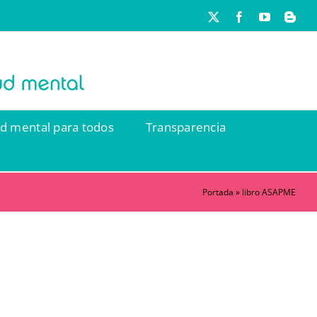
X
Facebook
YouTube
Blog
ud mental para todos
Transparencia
Portada
»
libro ASAPME