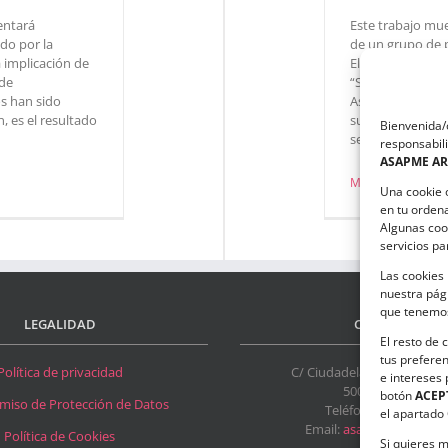
entará
Este trabajo mue
ado por la
de un grupo de 
a implicación de
El próximo 20 d
 de
“Sentimientos a f
os han sido
Asociación, que h
, es el resultado
sus usuarios en
Bienvenida/o
sensibilización. [.
responsabili
ASAPME A
Más información
Una cookie 
en tu orden
Algunas coo
servicios p
Las cookies 
nuestra pági
que tenemos
LEGALIDAD
CONTACTO
El resto de 
tus preferen
Política de privacidad
C/ Ciudadela s/n. Parque De
e intereses
50017 Zaragoza
botón
ACEP
iso de Protección de Datos
Teléfono:
976 532 49
el apartado
Email:
asapme@asapme
Política de Cookies
Si quieres m