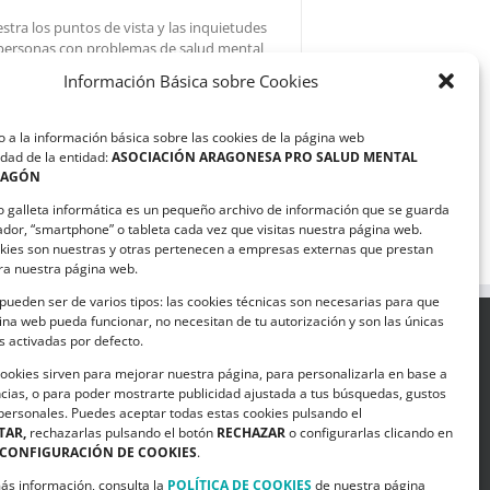
stra los puntos de vista y las inquietudes
personas con problemas de salud mental
e diciembre, ASAPME presentará
Información Básica sobre Cookies
lor de piel”, un libro editado por la
a sido posible gracias a la implicación de
 un apasionante proyecto de
 a la información básica sobre las cookies de la página web
..]
dad de la entidad:
ASOCIACIÓN ARAGONESA PRO SALUD MENTAL
RAGÓN
o galleta informática es un pequeño archivo de información que se guarda
ador, “smartphone” o tableta cada vez que visitas nuestra página web.
kies son nuestras y otras pertenecen a empresas externas que prestan
ara nuestra página web.
pueden ser de varios tipos: las cookies técnicas son necesarias para que
na web pueda funcionar, no necesitan de tu autorización y son las únicas
 activadas por defecto.
SIGUENOS EN
cookies sirven para mejorar nuestra página, para personalizarla en base a
cias, o para poder mostrarte publicidad ajustada a tus búsquedas, gustos
licias.
 personales. Puedes aceptar todas estas cookies pulsando el
TAR,
rechazarlas pulsando el botón
RECHAZAR
o configurarlas clicando en
9
CONFIGURACIÓN DE COOKIES
.
.org
ás información, consulta la
POLÍTICA DE COOKIES
de nuestra página