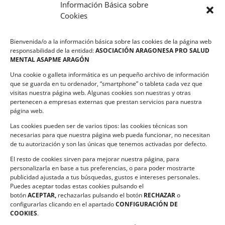
Información Básica sobre
Cookies
LEGALIDAD
Bienvenida/o a la información básica sobre las cookies de la página web
Política de privacidad
responsabilidad de la entidad:
ASOCIACIÓN ARAGONESA PRO SALUD
MENTAL ASAPME ARAGÓN
Compromiso de Protección de Datos
Una cookie o galleta informática es un pequeño archivo de información
Política de Cookies
que se guarda en tu ordenador, “smartphone” o tableta cada vez que
visitas nuestra página web. Algunas cookies son nuestras y otras
pertenecen a empresas externas que prestan servicios para nuestra
página web.
Las cookies pueden ser de varios tipos: las cookies técnicas son
CONTACTO
necesarias para que nuestra página web pueda funcionar, no necesitan
de tu autorización y son las únicas que tenemos activadas por defecto.
C/ Ciudadela s/n. Parque Delicias.
El resto de cookies sirven para mejorar nuestra página, para
50017 Zaragoza
personalizarla en base a tus preferencias, o para poder mostrarte
Teléfono:
976 532 499
publicidad ajustada a tus búsquedas, gustos e intereses personales.
Email:
asapme@asapme.org
Puedes aceptar todas estas cookies pulsando el
botón
ACEPTAR,
rechazarlas pulsando el botón
RECHAZAR
o
configurarlas clicando en el apartado
CONFIGURACIÓN DE
COOKIES
.
SIGUENOS EN