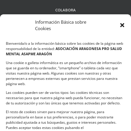
COLABORA
Información Básica sobre
Cookies
LEGALIDAD
Bienvenida/o a la información básica sobre las cookies de la página web
Política de privacidad
responsabilidad de la entidad:
ASOCIACIÓN ARAGONESA PRO SALUD
MENTAL ASAPME ARAGÓN
Compromiso de Protección de Datos
Una cookie o galleta informática es un pequeño archivo de información
Política de Cookies
que se guarda en tu ordenador, “smartphone” o tableta cada vez que
visitas nuestra página web. Algunas cookies son nuestras y otras
pertenecen a empresas externas que prestan servicios para nuestra
página web.
Las cookies pueden ser de varios tipos: las cookies técnicas son
CONTACTO
necesarias para que nuestra página web pueda funcionar, no necesitan
de tu autorización y son las únicas que tenemos activadas por defecto.
C/ Ciudadela s/n. Parque Delicias.
El resto de cookies sirven para mejorar nuestra página, para
50017 Zaragoza
personalizarla en base a tus preferencias, o para poder mostrarte
Teléfono:
976 532 499
publicidad ajustada a tus búsquedas, gustos e intereses personales.
Email:
asapme@asapme.org
Puedes aceptar todas estas cookies pulsando el