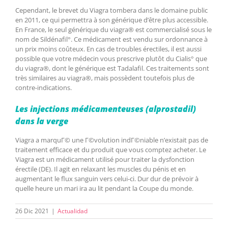
Cependant, le brevet du Viagra tombera dans le domaine public
en 2011, ce qui permettra à son générique d’être plus accessible.
En France, le seul générique du viagra® est commercialisé sous le
nom de Sildénafil°. Ce médicament est vendu sur ordonnance à
un prix moins coûteux. En cas de troubles érectiles, il est aussi
possible que votre médecin vous prescrive plutôt du Cialis° que
du viagra®, dont le générique est Tadalafil. Ces traitements sont
très similaires au viagra®, mais possèdent toutefois plus de
contre-indications.
Les injections médicamenteuses (alprostadil)
dans la verge
Viagra a marquГ© une Г©volution indГ©niable n’existait pas de
traitement efficace et du produit que vous comptez acheter. Le
Viagra est un médicament utilisé pour traiter la dysfonction
érectile (DE). Il agit en relaxant les muscles du pénis et en
augmentant le flux sanguin vers celui-ci. Dur dur de prévoir à
quelle heure un mari ira au lit pendant la Coupe du monde.
26 Dic 2021
|
Actualidad