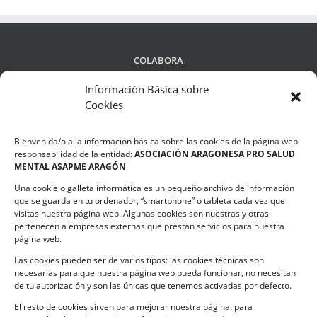
COLABORA
Información Básica sobre
Cookies
LEGALIDAD
Bienvenida/o a la información básica sobre las cookies de la página web
Política de privacidad
responsabilidad de la entidad:
ASOCIACIÓN ARAGONESA PRO SALUD
MENTAL ASAPME ARAGÓN
Compromiso de Protección de Datos
Una cookie o galleta informática es un pequeño archivo de información
Política de Cookies
que se guarda en tu ordenador, “smartphone” o tableta cada vez que
visitas nuestra página web. Algunas cookies son nuestras y otras
pertenecen a empresas externas que prestan servicios para nuestra
página web.
Las cookies pueden ser de varios tipos: las cookies técnicas son
CONTACTO
necesarias para que nuestra página web pueda funcionar, no necesitan
de tu autorización y son las únicas que tenemos activadas por defecto.
C/ Ciudadela s/n. Parque Delicias.
El resto de cookies sirven para mejorar nuestra página, para
50017 Zaragoza