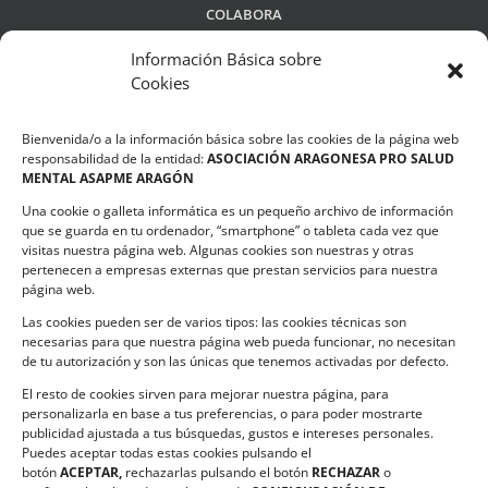
COLABORA
Información Básica sobre
Cookies
LEGALIDAD
Bienvenida/o a la información básica sobre las cookies de la página web
Política de privacidad
responsabilidad de la entidad:
ASOCIACIÓN ARAGONESA PRO SALUD
MENTAL ASAPME ARAGÓN
Compromiso de Protección de Datos
Una cookie o galleta informática es un pequeño archivo de información
Política de Cookies
que se guarda en tu ordenador, “smartphone” o tableta cada vez que
visitas nuestra página web. Algunas cookies son nuestras y otras
pertenecen a empresas externas que prestan servicios para nuestra
página web.
Las cookies pueden ser de varios tipos: las cookies técnicas son
CONTACTO
necesarias para que nuestra página web pueda funcionar, no necesitan
de tu autorización y son las únicas que tenemos activadas por defecto.
C/ Ciudadela s/n. Parque Delicias.
El resto de cookies sirven para mejorar nuestra página, para
50017 Zaragoza
personalizarla en base a tus preferencias, o para poder mostrarte
Teléfono:
976 532 499
publicidad ajustada a tus búsquedas, gustos e intereses personales.
Email:
asapme@asapme.org
Puedes aceptar todas estas cookies pulsando el
botón
ACEPTAR,
rechazarlas pulsando el botón
RECHAZAR
o