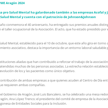
APME Aragón 2024
esa pro Salud Mental ha galardonado también a las empresas Acofal y 
la Salud Mental y cuenta con el patrocinio de Johnson&Johnson
o conmemora el 40 aniversario, ha entregado sus premios anuales distinguie
el taller ocupacional de la Asociación. El acto, que ha estado presidido por
Salud Mental, establecido para el 10 de octubre, que este año gira en torno 
iento asociativo, destaca la importancia de un entorno laboral saludable p
ituciones aliadas que han contribuido a reforzar el trabajo de la asociación 
o atendidas muchas de las personas asociadas. La estrecha relación establecid
volución de los y las pacientes como único objetivo.
 contribución de ambas empresas a que quienes acuden al Centro de Día entr
s que requieren ambas compañías.
del Gobierno de Aragón, José Luis Bancalero, se ha celebrado una mesa redo
ragón, Ana López Trenco; el presidente del comité de empresa de la Asociació
gonesa de Entidades Sociales para la Inclusión.