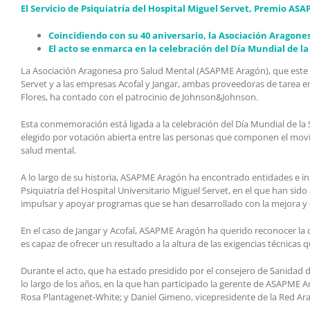
El Servicio de Psiquiatría del Hospital Miguel Servet, Premio AS
Coincidiendo con su 40 aniversario, la Asociación Aragon
El acto se enmarca en la celebración del Día Mundial de 
La Asociación Aragonesa pro Salud Mental (ASAPME Aragón), que este añ
Servet y a las empresas Acofal y Jangar, ambas proveedoras de tarea en 
Flores, ha contado con el patrocinio de Johnson&Johnson.
Esta conmemoración está ligada a la celebración del Día Mundial de la 
elegido por votación abierta entre las personas que componen el movim
salud mental.
A lo largo de su historia, ASAPME Aragón ha encontrado entidades e inst
Psiquiatría del Hospital Universitario Miguel Servet, en el que han sid
impulsar y apoyar programas que se han desarrollado con la mejora y e
En el caso de Jangar y Acofal, ASAPME Aragón ha querido reconocer la
es capaz de ofrecer un resultado a la altura de las exigencias técnica
Durante el acto, que ha estado presidido por el consejero de Sanidad 
lo largo de los años, en la que han participado la gerente de ASAPME A
Rosa Plantagenet-White; y Daniel Gimeno, vicepresidente de la Red Ara