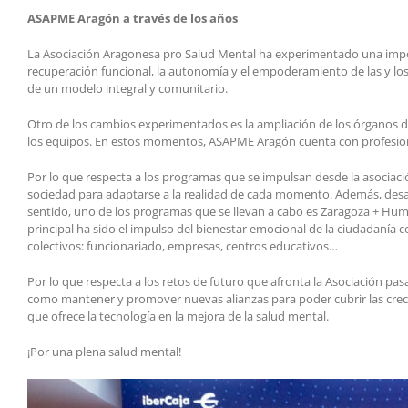
ASAPME Aragón a través de los años
La Asociación Aragonesa pro Salud Mental ha experimentado una import
recuperación funcional, la autonomía y el empoderamiento de las y los p
de un modelo integral y comunitario.
Otro de los cambios experimentados es la ampliación de los órganos d
los equipos. En estos momentos, ASAPME Aragón cuenta con profesionales 
Por lo que respecta a los programas que se impulsan desde la asociac
sociedad para adaptarse a la realidad de cada momento. Además, desarro
sentido, uno de los programas que se llevan a cabo es Zaragoza + Hum
principal ha sido el impulso del bienestar emocional de la ciudadanía c
colectivos: funcionariado, empresas, centros educativos…
Por lo que respecta a los retos de futuro que afronta la Asociación pa
como mantener y promover nuevas alianzas para poder cubrir las creci
que ofrece la tecnología en la mejora de la salud mental.
¡Por una plena salud mental!