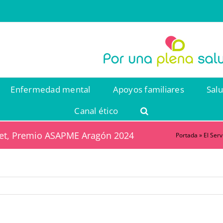
Enfermedad mental
Apoyos familiares
Sal
Canal ético
ervet, Premio ASAPME Aragón 2024
Portada
»
El Ser