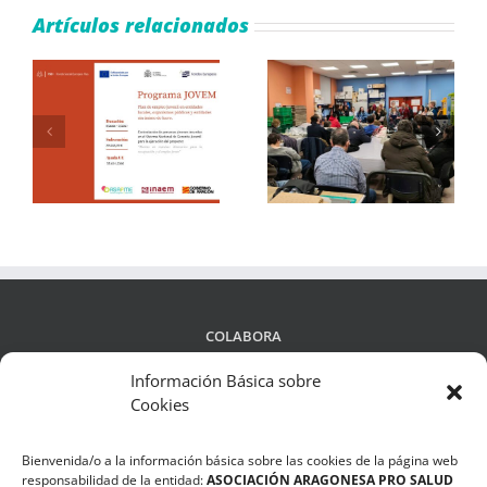
Artículos relacionados
ASAPME Aragón lanza
el proyecto “E-MENTE:
l
Mejora de la salud
en
¡Verano en el sur de
mental” para apoyar a
ar
España!
colectivos vulnerables
al
y asesorar a empresas
l
en materia bienestar
emocional
COLABORA
Información Básica sobre
Cookies
LEGALIDAD
Bienvenida/o a la información básica sobre las cookies de la página web
Política de privacidad
responsabilidad de la entidad:
ASOCIACIÓN ARAGONESA PRO SALUD