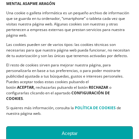
MENTAL ASAPME ARAGÓN
Compromiso de Protección de Datos
Una cookie o galleta informática es un pequeño archivo de información
Política de Cookies
que se guarda en tu ordenador, “smartphone” o tableta cada vez que
visitas nuestra página web. Algunas cookies son nuestras y otras
pertenecen a empresas externas que prestan servicios para nuestra
página web.
Las cookies pueden ser de varios tipos: las cookies técnicas son
CONTACTO
necesarias para que nuestra página web pueda funcionar, no necesitan
de tu autorización y son las únicas que tenemos activadas por defecto.
C/ Ciudadela s/n. Parque Delicias.
El resto de cookies sirven para mejorar nuestra página, para
50017 Zaragoza
personalizarla en base a tus preferencias, o para poder mostrarte
Teléfono:
976 532 499
publicidad ajustada a tus búsquedas, gustos e intereses personales.
Email:
asapme@asapme.org
Puedes aceptar todas estas cookies pulsando el
botón
ACEPTAR,
rechazarlas pulsando el botón
RECHAZAR
o
configurarlas clicando en el apartado
CONFIGURACIÓN DE
COOKIES
.
SIGUENOS EN
Si quieres más información, consulta la
POLÍTICA DE COOKIES
de
nuestra página web.
Aceptar