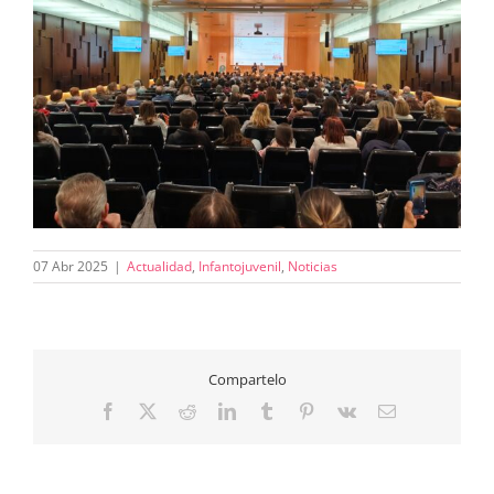
07 Abr 2025
|
Actualidad
,
Infantojuvenil
,
Noticias
Compartelo
Facebook
X
Reddit
LinkedIn
Tumblr
Pinterest
Vk
Correo
electrónico