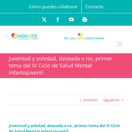
Saltar
Cómo puedes colaborar
Contacta
al
contenido
X
Facebook
YouTube
Blogger
Juventud y soledad, deseada o no, primer
tema del IV Ciclo de Salud Mental
Infantojuvenil
Anterior
Siguiente
Juventud y soledad, deseada o no, primer tema del IV Ciclo
de Salud Mental Infantojuvenil