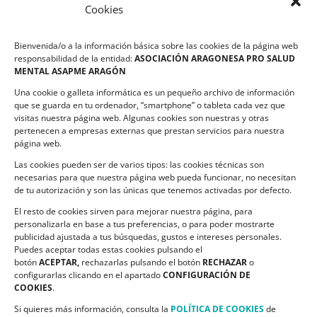
Cookies
LEGALIDAD
Bienvenida/o a la información básica sobre las cookies de la página web
Política de privacidad
responsabilidad de la entidad:
ASOCIACIÓN ARAGONESA PRO SALUD
MENTAL ASAPME ARAGÓN
Compromiso de Protección de Datos
Una cookie o galleta informática es un pequeño archivo de información
Política de Cookies
que se guarda en tu ordenador, “smartphone” o tableta cada vez que
visitas nuestra página web. Algunas cookies son nuestras y otras
pertenecen a empresas externas que prestan servicios para nuestra
página web.
Las cookies pueden ser de varios tipos: las cookies técnicas son
CONTACTO
necesarias para que nuestra página web pueda funcionar, no necesitan
de tu autorización y son las únicas que tenemos activadas por defecto.
C/ Ciudadela s/n. Parque Delicias.
El resto de cookies sirven para mejorar nuestra página, para
50017 Zaragoza
personalizarla en base a tus preferencias, o para poder mostrarte
Teléfono:
976 532 499
publicidad ajustada a tus búsquedas, gustos e intereses personales.
Email:
asapme@asapme.org
Puedes aceptar todas estas cookies pulsando el
botón
ACEPTAR,
rechazarlas pulsando el botón
RECHAZAR
o
configurarlas clicando en el apartado
CONFIGURACIÓN DE
COOKIES
.
SIGUENOS EN
Si quieres más información, consulta la
POLÍTICA DE COOKIES
de