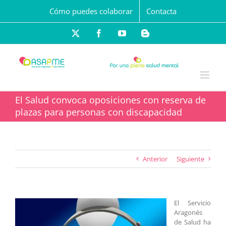
Saltar
Cómo puedes colaborar
Contacta
al
contenido
X
Facebook
YouTube
Blogger
El Salud convoca oposiciones con reserva de
plazas para personas con discapacidad
Anterior
Siguiente
El Servicio
Aragonés
de Salud ha