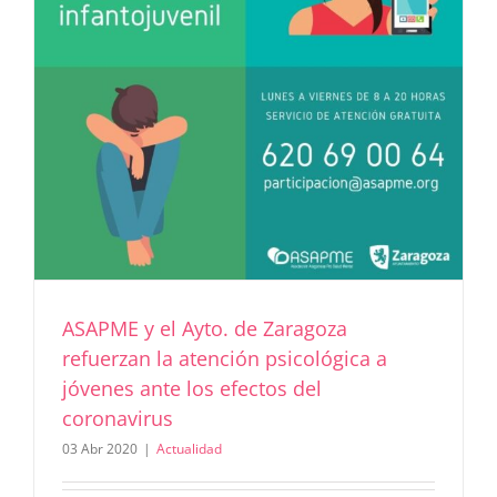
ASAPME y el Ayto. de Zaragoza
refuerzan la atención psicológica a
jóvenes ante los efectos del
coronavirus
03 Abr 2020
|
Actualidad