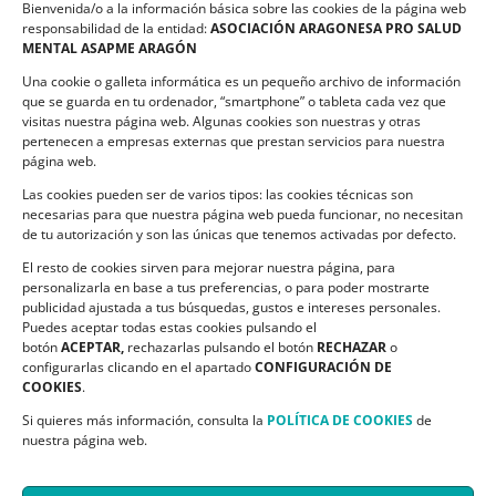
Bienvenida/o a la información básica sobre las cookies de la página web
Política de privacidad
responsabilidad de la entidad:
ASOCIACIÓN ARAGONESA PRO SALUD
MENTAL ASAPME ARAGÓN
Compromiso de Protección de Datos
Una cookie o galleta informática es un pequeño archivo de información
Política de Cookies
que se guarda en tu ordenador, “smartphone” o tableta cada vez que
visitas nuestra página web. Algunas cookies son nuestras y otras
pertenecen a empresas externas que prestan servicios para nuestra
página web.
Las cookies pueden ser de varios tipos: las cookies técnicas son
CONTACTO
necesarias para que nuestra página web pueda funcionar, no necesitan
de tu autorización y son las únicas que tenemos activadas por defecto.
C/ Ciudadela s/n. Parque Delicias.
El resto de cookies sirven para mejorar nuestra página, para
50017 Zaragoza
personalizarla en base a tus preferencias, o para poder mostrarte
Teléfono:
976 532 499
publicidad ajustada a tus búsquedas, gustos e intereses personales.
Email:
asapme@asapme.org
Puedes aceptar todas estas cookies pulsando el
botón
ACEPTAR,
rechazarlas pulsando el botón
RECHAZAR
o
configurarlas clicando en el apartado
CONFIGURACIÓN DE
COOKIES
.
SIGUENOS EN
Si quieres más información, consulta la
POLÍTICA DE COOKIES
de
nuestra página web.