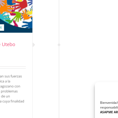
e Utebo
n sus fuerzas
ca a la
aragozano con
s problemas
a de un
a cuya finalidad
Bienvenida/o
responsabili
ASAPME A