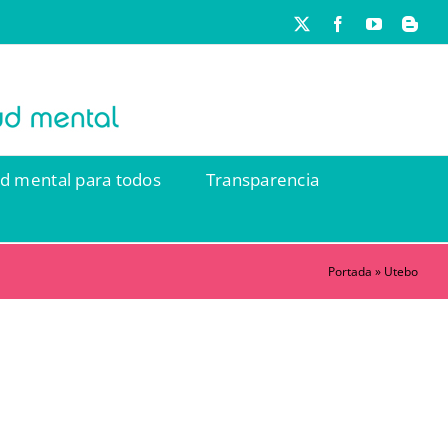
X
Facebook
YouTube
Blog
ud mental para todos
Transparencia
Portada
»
Utebo