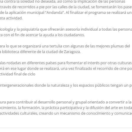
ucha contra la soledad no deseada, así como la implicación de las personas
ravés de recorridos a pie por las calles de la ciudad, se fomentarán los pas
e la aplicación municipal “Andanda”. Al finalizar el programa se realizará u
ta actividad.
ología y la psiquiatría que ofrecerán asesoría individual a todas las person
 con el fin de acercar la ayuda a los ciudadanos.
ara lo que se organizará una tertulia con algunas de las mejores plumas del
 biblioteca diferente de la ciudad de Zaragoza.
ículas rodadas en diferentes países para fomentar el interés por otras culturas
á en ese lugar donde se realizará, una vez finalizado el recorrido de cine po
ividad final de ciclo
 intergeneracionales donde la naturaleza y los espacios públicos tengan un 
ra para contribuir al desarrollo personal y grupal orientado a convertir a la
imiento, la formación, la práctica participativa y la difusión del arte en tod
es actividades culturales, creando un mecanismo de conocimiento y comunica