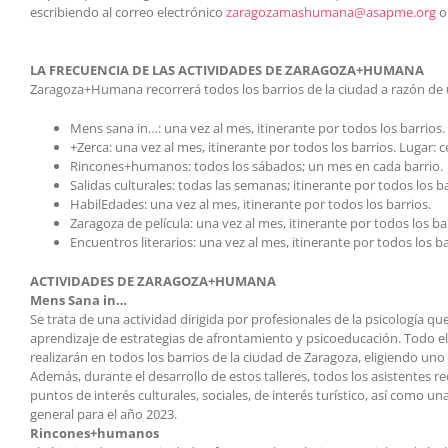
escribiendo al correo electrónico
zaragozamashumana@asapme.org
o 
LA FRECUENCIA DE LAS ACTIVIDADES DE ZARAGOZA+HUMANA
Zaragoza+Humana recorrerá todos los barrios de la ciudad a razón de un
Mens sana in…: una vez al mes, itinerante por todos los barrios. 
+Zerca: una vez al mes, itinerante por todos los barrios. Lugar: c
Rincones+humanos: todos los sábados; un mes en cada barrio.
Salidas culturales: todas las semanas; itinerante por todos los ba
HabilEdades: una vez al mes, itinerante por todos los barrios.
Zaragoza de película: una vez al mes, itinerante por todos los ba
Encuentros literarios: una vez al mes, itinerante por todos los ba
ACTIVIDADES DE ZARAGOZA+HUMANA
Mens Sana in…
Se trata de una actividad dirigida por profesionales de la psicología qu
aprendizaje de estrategias de afrontamiento y psicoeducación. Todo ell
realizarán en todos los barrios de la ciudad de Zaragoza, eligiendo uno
Además, durante el desarrollo de estos talleres, todos los asistentes 
puntos de interés culturales, sociales, de interés turístico, así como 
general para el año 2023.
Rincones+humanos