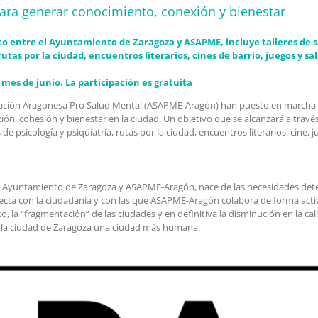
ara generar conocimiento, conexión y bienestar
rito entre el Ayuntamiento de Zaragoza y ASAPME, incluye talleres de 
rutas por la ciudad, encuentros literarios, cines de barrio, juegos y sa
l mes de junio. La participación es gratuita
ociación Aragonesa Pro Salud Mental (ASAPME-Aragón) han puesto en marcha 
, cohesión y bienestar en la ciudad. Un objetivo que se alcanzará a travé
e psicología y psiquiatría, rutas por la ciudad, encuentros literarios, cine, 
e el Ayuntamiento de Zaragoza y ASAPME-Aragón, nace de las necesidades det
recta con la ciudadanía y con las que ASAPME-Aragón colabora de forma acti
, la “fragmentación” de las ciudades y en definitiva la disminución en la ca
e la ciudad de Zaragoza una ciudad más humana.