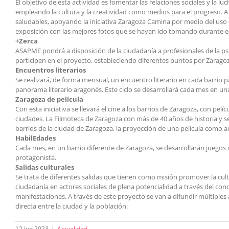
El objetivo de esta actividad es fomentar las relaciones sociales y la l
empleando la cultura y la creatividad como medios para el progreso. A t
saludables, apoyando la iniciativa Zaragoza Camina por medio del uso d
exposición con las mejores fotos que se hayan ido tomando durante es
+Zerca
ASAPME pondrá a disposición de la ciudadanía a profesionales de la psic
participen en el proyecto, estableciendo diferentes puntos por Zaragoza
Encuentros literarios
Se realizará, de forma mensual, un encuentro literario en cada barrio p
panorama literario aragonés. Este ciclo se desarrollará cada mes en una
Zaragoza de película
Con esta iniciativa se llevará el cine a los barrios de Zaragoza, con pel
ciudades. La Filmoteca de Zaragoza con más de 40 años de historia y ser
barrios de la ciudad de Zaragoza, la proyección de una película como act
HabilEdades
Cada mes, en un barrio diferente de Zaragoza, se desarrollarán juegos
protagonista.
Salidas culturales
Se trata de diferentes salidas que tienen como misión promover la cultu
ciudadanía en actores sociales de plena potencialidad a través del conoc
manifestaciones. A través de este proyecto se van a difundir múltipl
directa entre la ciudad y la población.
12 Jun 2023
|
Actualidad