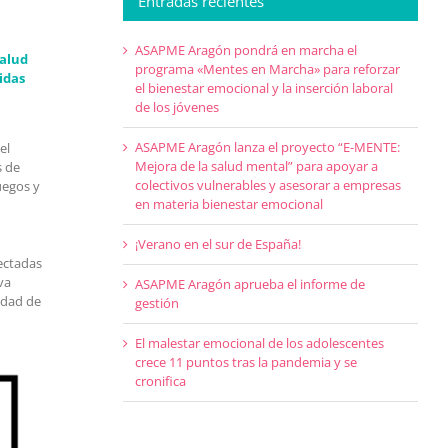
Entradas recientes
ASAPME Aragón pondrá en marcha el
salud
programa «Mentes en Marcha» para reforzar
lidas
el bienestar emocional y la inserción laboral
de los jóvenes
ASAPME Aragón lanza el proyecto “E-MENTE:
el
Mejora de la salud mental” para apoyar a
s de
colectivos vulnerables y asesorar a empresas
juegos y
en materia bienestar emocional
¡Verano en el sur de España!
ectadas
va
ASAPME Aragón aprueba el informe de
lidad de
gestión
El malestar emocional de los adolescentes
crece 11 puntos tras la pandemia y se
cronifica