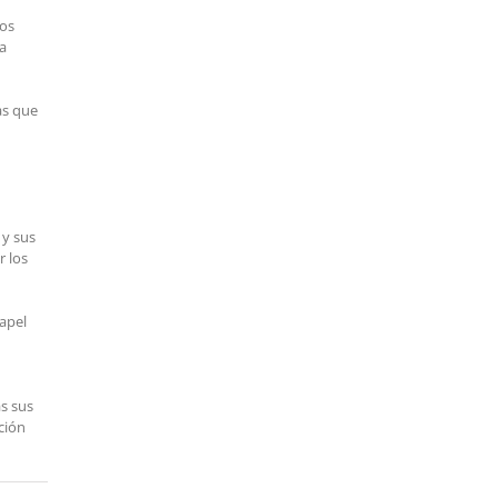
eos
na
as que
 y sus
r los
papel
as sus
ción