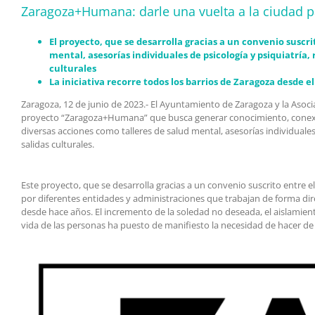
Zaragoza+Humana: darle una vuelta a la ciudad p
El proyecto, que se desarrolla gracias a un convenio susc
mental, asesorías individuales de psicología y psiquiatría, 
culturales
La iniciativa recorre todos los barrios de Zaragoza desde e
Zaragoza, 12 de junio de 2023.- El Ayuntamiento de Zaragoza y la As
proyecto “Zaragoza+Humana” que busca generar conocimiento, conexión
diversas acciones como talleres de salud mental, asesorías individuales d
salidas culturales.
Este proyecto, que se desarrolla gracias a un convenio suscrito entr
por diferentes entidades y administraciones que trabajan de forma di
desde hace años. El incremento de la soledad no deseada, el aislamiento
vida de las personas ha puesto de manifiesto la necesidad de hacer d