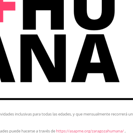
vidades inclusivas para todas las edades, y que mensualmente recorrerá un
vidades puede hacerse a través de
https://asapme.org/zaragozahumana/
,