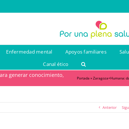
Enfermedad mental
Apoyos familiares
Sal
Canal ético
ara generar conocimiento,
Portada
»
Zaragoza+Humana: darl
Anterior
Sigu