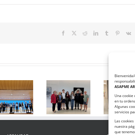
Facebook
X
Reddit
LinkedIn
Tumblr
Pinteres
V
Bienvenida/o
responsabili
El equipo que ha
ASAPME A
diseñado la
ASAPME Aragón y
estrategia de
Magna
Una cookie 
comunicación de
Automotive
en tu orden
ASAPME Aragón,
suscriben un
Algunas coo
servicios p
ganadores del
convenio de
taller solidario
colaboración
Las cookies 
ImpactaCOM
nuestra pági
que tenemos