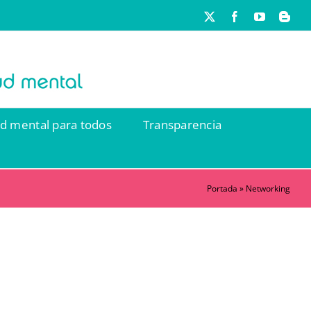
X
Facebook
YouTube
Blog
ud mental para todos
Transparencia
Portada
»
Networking