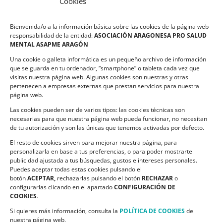
Cookies
LEGALIDAD
Bienvenida/o a la información básica sobre las cookies de la página web
Política de privacidad
responsabilidad de la entidad:
ASOCIACIÓN ARAGONESA PRO SALUD
MENTAL ASAPME ARAGÓN
Compromiso de Protección de Datos
Una cookie o galleta informática es un pequeño archivo de información
Política de Cookies
que se guarda en tu ordenador, “smartphone” o tableta cada vez que
visitas nuestra página web. Algunas cookies son nuestras y otras
pertenecen a empresas externas que prestan servicios para nuestra
página web.
Las cookies pueden ser de varios tipos: las cookies técnicas son
CONTACTO
necesarias para que nuestra página web pueda funcionar, no necesitan
de tu autorización y son las únicas que tenemos activadas por defecto.
C/ Ciudadela s/n. Parque Delicias.
El resto de cookies sirven para mejorar nuestra página, para
50017 Zaragoza
personalizarla en base a tus preferencias, o para poder mostrarte
Teléfono:
976 532 499
publicidad ajustada a tus búsquedas, gustos e intereses personales.
Email:
asapme@asapme.org
Puedes aceptar todas estas cookies pulsando el
botón
ACEPTAR,
rechazarlas pulsando el botón
RECHAZAR
o
configurarlas clicando en el apartado
CONFIGURACIÓN DE
COOKIES
.
SIGUENOS EN
Si quieres más información, consulta la
POLÍTICA DE COOKIES
de
nuestra página web.