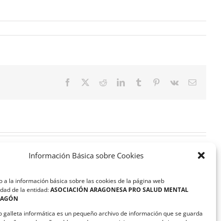
Facebook
X
Reddit
LinkedIn
Tumblr
Pinterest
Vk
Correo
electrón
Información Básica sobre Cookies
 a la información básica sobre las cookies de la página web
Inscripción
dad de la entidad:
ASOCIACIÓN ARAGONESA PRO SALUD MENTAL
El
RAGÓN
poder
o galleta informática es un pequeño archivo de información que se guarda
del