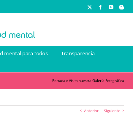
X
Facebook
YouTube
Blog
ud mental para todos
Transparencia
Portada
»
Visita nuestra Galería Fotográfica
Anterior
Siguiente