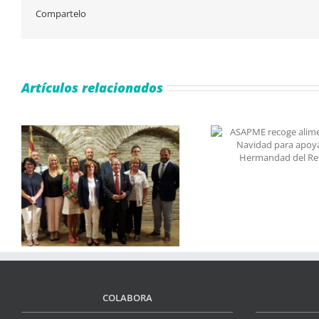
Compartelo
Artículos relacionados
ASAPME recoge alimentos
esta Navidad para apoyar a la
Hermandad del Refugio
De
COLABORA