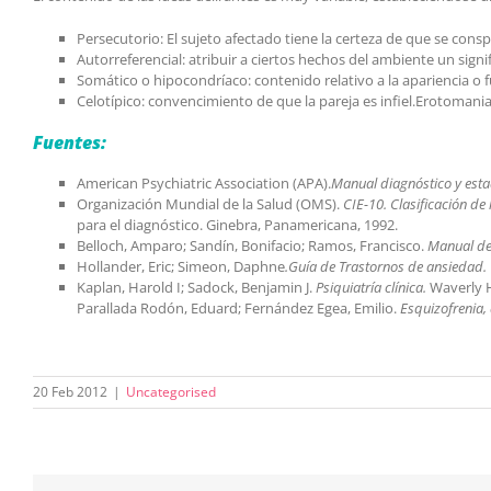
Persecutorio: El sujeto afectado tiene la certeza de que se consp
Autorreferencial: atribuir a ciertos hechos del ambiente un sign
Somático o hipocondríaco: contenido relativo a la apariencia o
Celotípico: convencimiento de que la pareja es infiel.Erotoman
Fuentes:
American Psychiatric Association (APA).
Manual diagnóstico y esta
Organización Mundial de la Salud (OMS).
CIE-10. Clasificación d
para el diagnóstico. Ginebra, Panamericana, 1992.
Belloch, Amparo; Sandín, Bonifacio; Ramos, Francisco.
Manual de 
Hollander, Eric; Simeon, Daphne
.Guía de Trastornos de ansiedad.
Kaplan, Harold I; Sadock, Benjamin J.
Psiquiatría clínica.
Waverly H
Parallada Rodón, Eduard; Fernández Egea, Emilio.
Esquizofrenia,
20 Feb 2012
|
Uncategorised