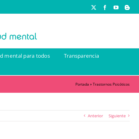
X
Facebook
YouTube
Blog
ud mental para todos
Transparencia
Portada
»
Trastornos Psicóticos
Anterior
Siguiente