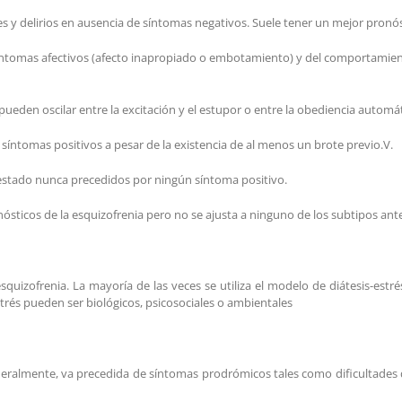
es y delirios en ausencia de síntomas negativos. Suele tener un mejor pronós
íntomas afectivos (afecto inapropiado o embotamiento) y del comportamiento
eden oscilar entre la excitación y el estupor o entre la obediencia automát
 síntomas positivos a pesar de la existencia de al menos un brote previo.V.
 estado nunca precedidos por ningún síntoma positivo.
gnósticos de la esquizofrenia pero no se ajusta a ninguno de los subtipos ante
quizofrenia. La mayoría de las veces se utiliza el modelo de diátesis-estrés
trés pueden ser biológicos, psicosociales o ambientales
eneralmente, va precedida de síntomas prodrómicos tales como dificultades 