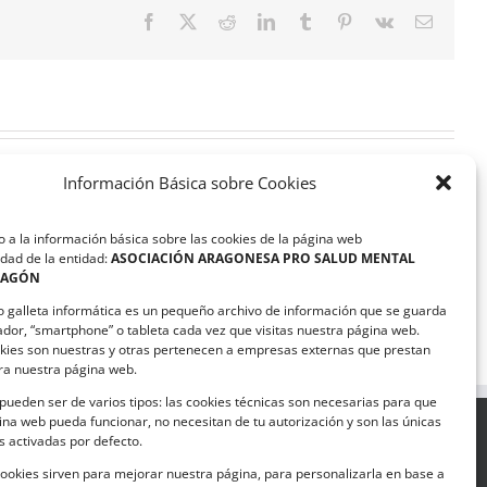
Facebook
X
Reddit
LinkedIn
Tumblr
Pinterest
Vk
Correo
electrón
Información Básica sobre Cookies
 a la información básica sobre las cookies de la página web
dad de la entidad:
ASOCIACIÓN ARAGONESA PRO SALUD MENTAL
RAGÓN
Visita nuestra Galería
o galleta informática es un pequeño archivo de información que se guarda
Fotográfica
ador, “smartphone” o tableta cada vez que visitas nuestra página web.
kies son nuestras y otras pertenecen a empresas externas que prestan
ara nuestra página web.
pueden ser de varios tipos: las cookies técnicas son necesarias para que
na web pueda funcionar, no necesitan de tu autorización y son las únicas
 activadas por defecto.
SIGUENOS EN
cookies sirven para mejorar nuestra página, para personalizarla en base a