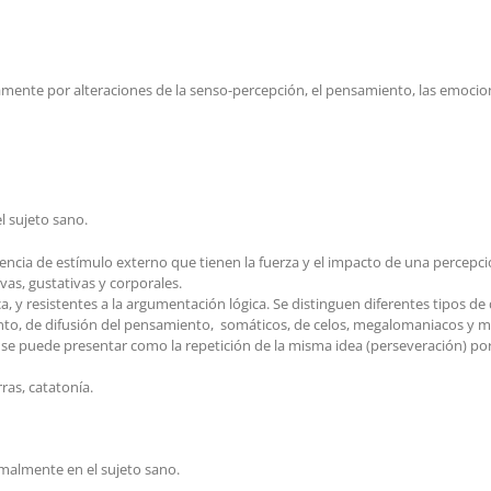
mente por alteraciones de la senso-percepción, el pensamiento, las emocio
l sujeto sano.
cia de estímulo externo que tienen la fuerza y el impacto de una percepción 
ivas, gustativas y corporales.
, y resistentes a la argumentación lógica. Se distinguen diferentes tipos de d
ento, de difusión del pensamiento, somáticos, de celos, megalomaniacos y mís
e puede presentar como la repetición de la misma idea (perseveración) por d
ras, catatonía.
malmente en el sujeto sano.