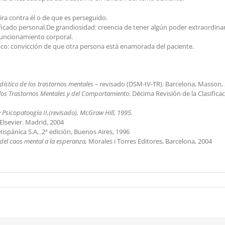
ira contra él o de que es perseguido.
ificado personal.De grandiosidad: creencia de tener algún poder extraordinar
 funcionamiento corporal.
iaco: convicción de que otra persona está enamorada del paciente.
dístico de los trastornos mentales –
revisado (DSM-IV-TR). Barcelona, Masson, 
e los Trastornos Mentales y del Comportamiento
. Décima Revisión de la Clasific
Psicopatoogía II,(revisado), McGraw Hill, 1995.
Elsevier. Madrid, 2004
ispánica S.A, .2ª edición, Buenos Aires, 1996
 del caos mental a la esperanza,
Morales i Torres Editores, Barcelona, 2004