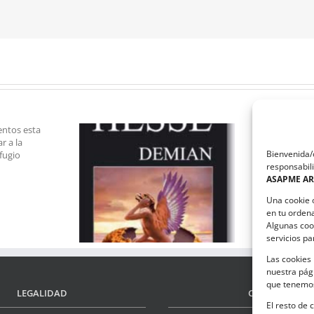
Bienvenida/o
responsabili
ASAPME A
mian
Fotografías Ganadoras
Una cookie 
en tu orden
Algunas coo
servicios p
Las cookies 
nuestra pági
que tenemos
LEGALIDAD
CONTACTO
El resto de 